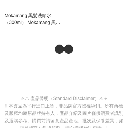
Mokamang 黑髮洗頭水
（300ml） Mokamang 黑髮
護髮素（300ml） 🛍️ 少量現
貨 🛍️售完即止⚠️
⚠️⚠️ 產品聲明（Standard Disclaimer）⚠️⚠️
‼️ 本貨品為平行進口正貨，非品牌官方授權經銷。所有商標
及版權均屬原品牌持有人，產品介紹及圖片僅供消費者識別
及選購參考。購買前請留意產品產地、批次及保養差異，如