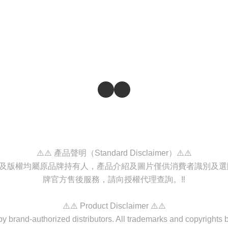
⚠️⚠️ 產品聲明（Standard Disclaimer）⚠️⚠️
商標及版權均屬原品牌持有人，產品介紹及圖片僅供消費者識別及
牌官方售後服務，請向授權代理查詢。‼️
⚠️⚠️ Product Disclaimer ⚠️⚠️
d by brand-authorized distributors. All trademarks and copyrights