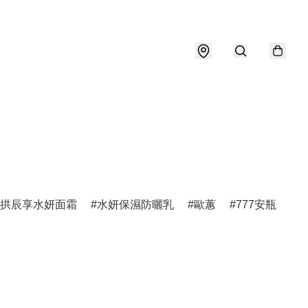
拱辰享水妍面霜
水妍保濕防曬乳
歐蕙
777安瓶
天