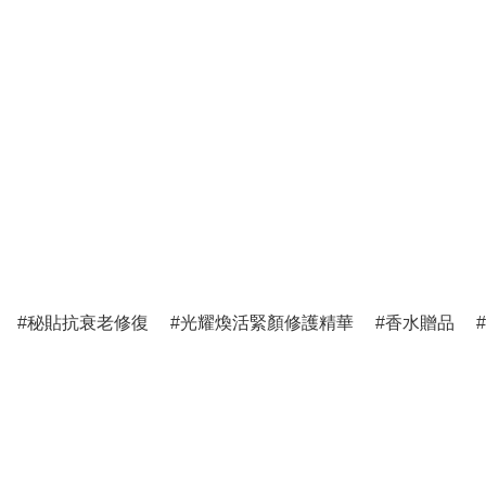
秘貼抗衰老修復
光耀煥活緊顏修護精華
香水贈品