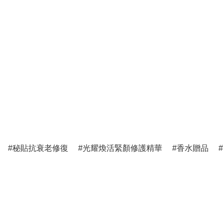
秘貼抗衰老修復
光耀煥活緊顏修護精華
香水贈品