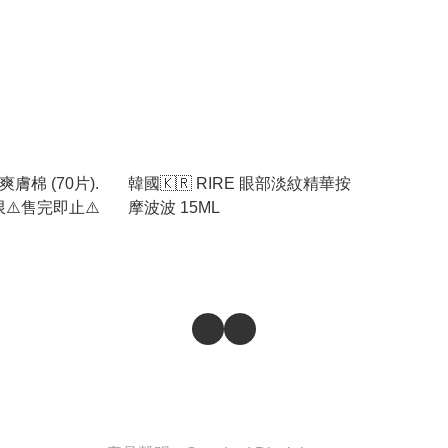
膚棉 (70片).
韓國🇰🇷 RIRE 眼部淡紋精華按
限⚠️售完即止⚠️
摩波波 15ML