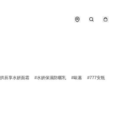
拱辰享水妍面霜
水妍保濕防曬乳
歐蕙
777安瓶
天