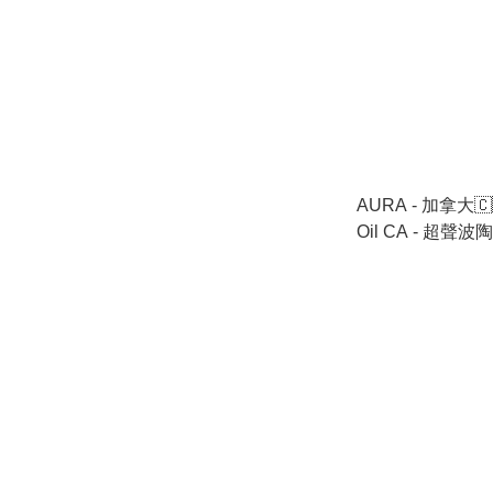
AURA - 加拿大🇨🇦
Oil CA - 超
🉐 跟機送香薰油 