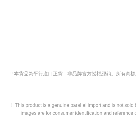
‼️ 本貨品為平行進口正貨，非品牌官方授權經銷。所有
‼️ This product is a genuine parallel import and is not sol
images are for consumer identification and reference o