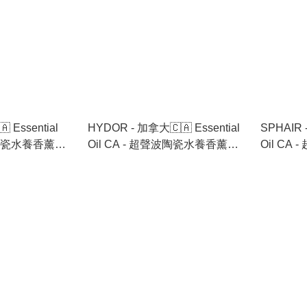
 Essential
HYDOR - 加拿大🇨🇦 Essential
SPHAIR 
聲波陶瓷水養香薰機
Oil CA - 超聲波陶瓷水養香薰機
Oil C
6支🉐
🉐 跟機送香薰油 6支🉐
🉐 跟機