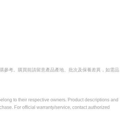
選購參考。購買前請留意產品產地、批次及保養差異，如需品
 belong to their respective owners. Product descriptions and
hase. For official warranty/service, contact authorized