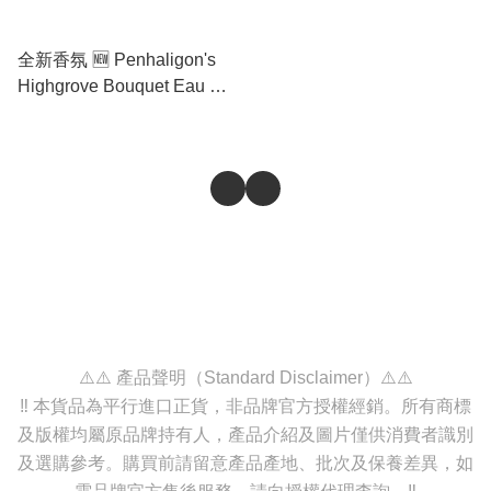
全新香氛 🆕 Penhaligon's
Highgrove Bouquet Eau De
Parfum 潘海利根海格羅夫花
束淡香精 100ml
⚠️⚠️ 產品聲明（Standard Disclaimer）⚠️⚠️
‼️ 本貨品為平行進口正貨，非品牌官方授權經銷。所有商標
及版權均屬原品牌持有人，產品介紹及圖片僅供消費者識別
及選購參考。購買前請留意產品產地、批次及保養差異，如