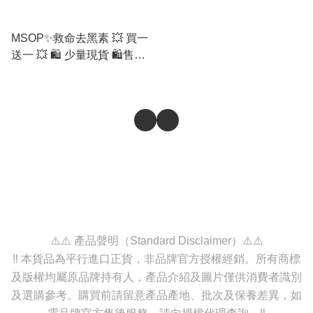
MSOP✨救命去黑素 💥 買一
送一 💥 🛍️ 少量現貨 🛍️售完
即止⚠️
⚠️⚠️ 產品聲明（Standard Disclaimer）⚠️⚠️
‼️ 本貨品為平行進口正貨，非品牌官方授權經銷。所有商標
及版權均屬原品牌持有人，產品介紹及圖片僅供消費者識別
及選購參考。購買前請留意產品產地、批次及保養差異，如