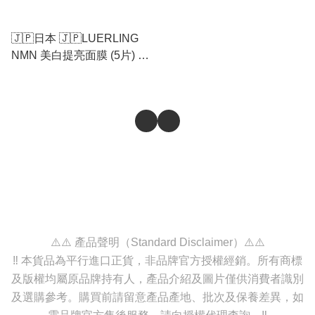
🇯🇵日本 🇯🇵LUERLING
NMN 美白提亮面膜 (5片) ⚠️
現貨 ⚠️貨量有限⚠️售完即止
⚠️
⚠️⚠️ 產品聲明（Standard Disclaimer）⚠️⚠️
‼️ 本貨品為平行進口正貨，非品牌官方授權經銷。所有商標
及版權均屬原品牌持有人，產品介紹及圖片僅供消費者識別
及選購參考。購買前請留意產品產地、批次及保養差異，如