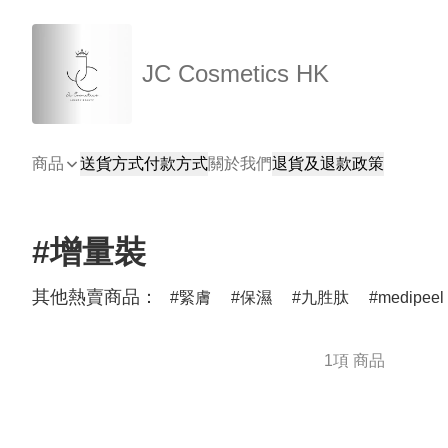
JC Cosmetics HK
商品
送貨方式
付款方式
關於我們
退貨及退款政策
#增量裝
其他熱賣商品：
緊膚
保濕
九胜肽
medipeel
1項 商品