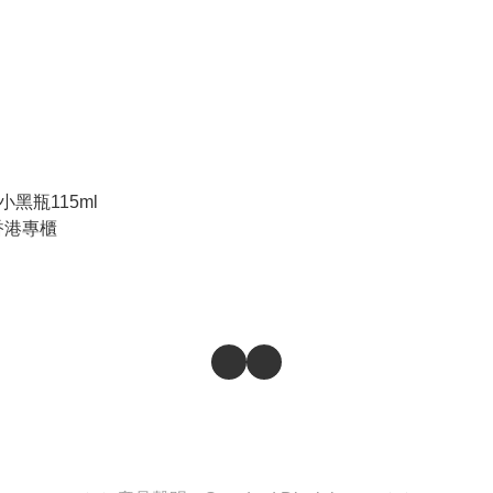
新小黑瓶115ml
 香港專櫃