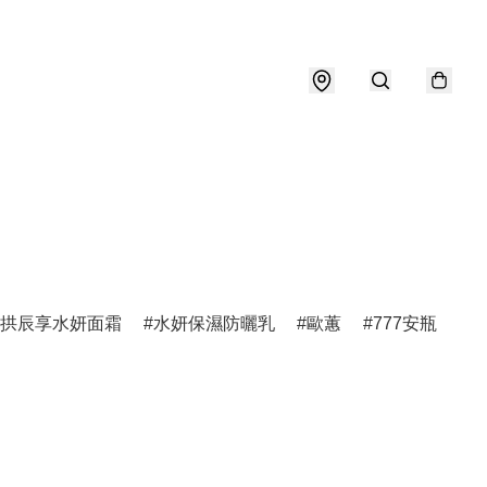
拱辰享水妍面霜
水妍保濕防曬乳
歐蕙
777安瓶
天