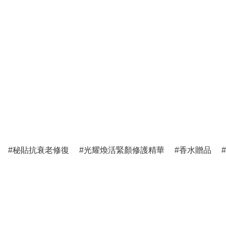
秘貼抗衰老修復
光耀煥活緊顏修護精華
香水贈品