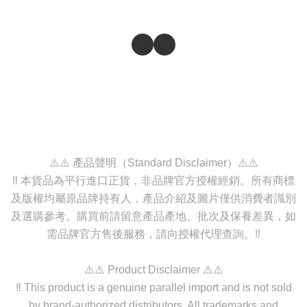
⚠️⚠️ 產品聲明（Standard Disclaimer）⚠️⚠️
‼️ 本貨品為平行進口正貨，非品牌官方授權經銷。所有商標
及版權均屬原品牌持有人，產品介紹及圖片僅供消費者識別
及選購參考。購買前請留意產品產地、批次及保養差異，如
需品牌官方售後服務，請向授權代理查詢。‼️
⚠️⚠️ Product Disclaimer ⚠️⚠️
‼️ This product is a genuine parallel import and is not sold
by brand-authorized distributors. All trademarks and