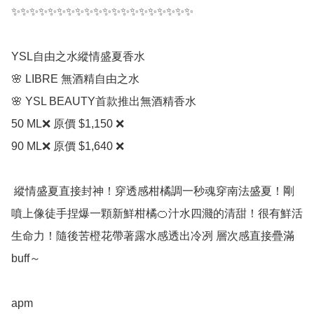
✨✨✨✨✨✨✨✨✨✨✨✨✨✨✨✨✨✨✨✨

YSL自由之水縱情盛夏香水

🌸 LIBRE 無酒精自由之水

🌸 YSL BEAUTY首款推出無酒精香水

50 ML❌ 原價 $1,150 ❌

90 ML❌ 原價 $1,640 ❌

 縱情盛夏直接封神！穿透感柑橘調一秒魂穿南法盛夏！剛
噴上像徒手捏爆一顆新鮮柑橘🍊汁水四濺的清甜！很有鮮活
生命力！隨後苦橙花帶著露水感透出冷冽 層次感直接疊滿
buff～

apm 