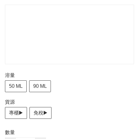
溶量
50 ML
90 ML
貨源
⁠專櫃▶️
免稅▶️
數量