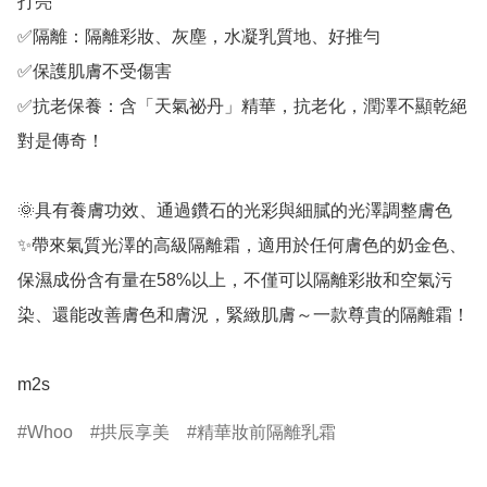
打亮

✅隔離：隔離彩妝、灰塵，水凝乳質地、好推勻

✅保護肌膚不受傷害

✅抗老保養：含「天氣祕丹」精華，抗老化，潤澤不顯乾絕
對是傳奇！

🌞具有養膚功效、通過鑽石的光彩與細膩的光澤調整膚色 
✨帶來氣質光澤的高級隔離霜，適用於任何膚色的奶金色、
保濕成份含有量在58%以上，不僅可以隔離彩妝和空氣污
染、還能改善膚色和膚況，緊緻肌膚～一款尊貴的隔離霜！

m2s
Whoo
拱辰享美
精華妝前隔離乳霜