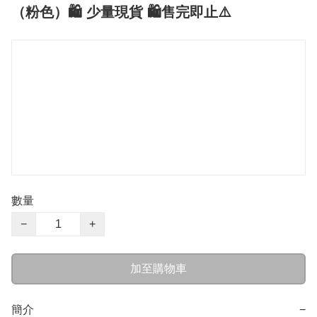
（粉色）🛍️ 少量現貨 🛍️售完即止⚠️
數量
−
+
加至購物車
簡介
−