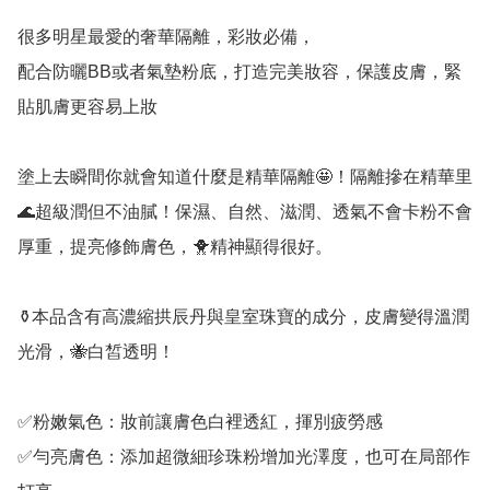
很多明星最愛的奢華隔離，彩妝必備，

配合防曬BB或者氣墊粉底，打造完美妝容，保護皮膚，緊
貼肌膚更容易上妝

塗上去瞬間你就會知道什麼是精華隔離🤩！隔離摻在精華里
🌊超級潤但不油膩！保濕、自然、滋潤、透氣不會卡粉不會
厚重，提亮修飾膚色，🐥精神顯得很好。

⚱️本品含有高濃縮拱辰丹與皇室珠寶的成分，皮膚變得溫潤
光滑，🐝白皙透明！

✅粉嫩氣色：妝前讓膚色白裡透紅，揮別疲勞感

✅勻亮膚色：添加超微細珍珠粉增加光澤度，也可在局部作