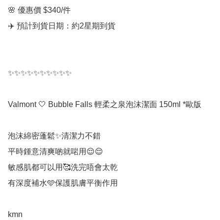
🌸 優惠價 $340/件

✈️ 預計到貨日期：約2星期到貨

✨✨✨✨✨✨✨✨✨✨

Valmont 🤍 Bubble Falls 輕柔之泉泡沫潔面 150ml *歐版

泡沫綿密蓬鬆✨清潔力不錯

平時鍾意清爽啲就啱用😌😌

敏感肌都可以用🥰洗完唔會太乾

有深度補水🩵保護肌膚平衡作用

kmn