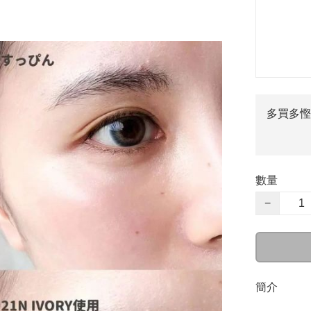
多買多慳
數量
−
簡介