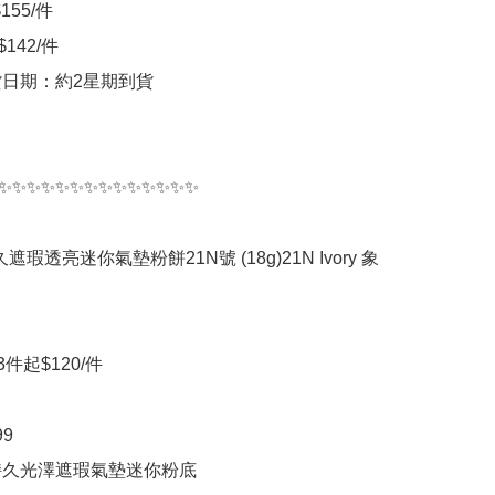
55/件 

142/件

貨日期：約2星期到貨

✨✨✨✨✨✨✨✨✨✨✨✨✨✨

持久遮瑕透亮迷你氣墊粉餅21N號 (18g)21N Ivory 象
 3件起$120/件

9

時持久光澤遮瑕氣墊迷你粉底
