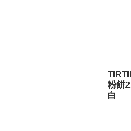
TIR
粉餅21
白