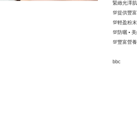
緊緻光澤肌
💯提供豐
💯輕盈粉末
💯防曬 • 
💯豐富營
bbc