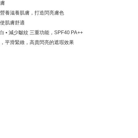
膚

富營養滋養肌膚，打造閃亮膚色

使肌膚舒適

美白 • 減少皺紋 三重功能，SPF40 PA++

養，平滑緊緻，高貴閃亮的遮瑕效果
