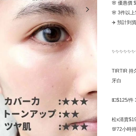
🌸 優惠價 $1
🌸 3件以上$
✈️ 預計到
✨✨✨✨✨✨
TIRTIR 
牙白

💵$125/件
松x清賣$19
💯72小