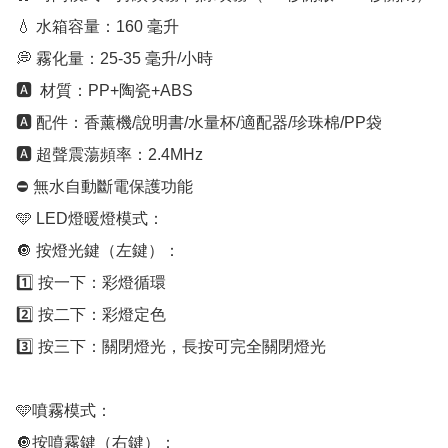
💧 水箱容量：160 毫升

💭 霧化量：25-35 毫升/小時

🅰️  材質：PP+陶瓷+ABS

🅰️ 配件：香薰機/說明書/水量杯/適配器/珍珠棉/PP袋

🅰️ 超聲震蕩頻率：2.4MHz

⛔ 無水自動斷電保護功能

🩵 LED燈暖燈模式：

🔘 按燈光鍵（左鍵）：

1️⃣ 按一下：彩燈循環

2️⃣ 按二下：彩燈定色

3️⃣ 按三下：關閉燈光，長按可完全關閉燈光

🩵噴霧模式：

🔘按噴霧鍵（右鍵）：
