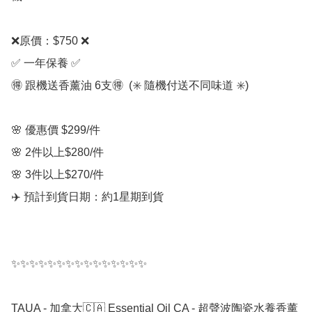
❌原價：$750 ❌

✅ 一年保養 ✅

🉐 跟機送香薰油 6支🉐  (✳️ 隨機付送不同味道 ✳️)

🌸 優惠價 $299/件  

🌸 2件以上$280/件

🌸 3件以上$270/件

✈️ 預計到貨日期：約1星期到貨

✨✨✨✨✨✨✨✨✨✨✨✨✨✨✨

TAUA - 加拿大🇨🇦 Essential Oil CA - 超聲波陶瓷水養香薰