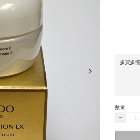
多買多慳
數量
−