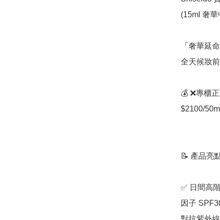
(15ml 奢華
「奢華延命
全天候妝前
💰 ❌專櫃正
$2100/50ml
📝 產品亮點
✅ 日間高
因子 SPF
對抗紫外線