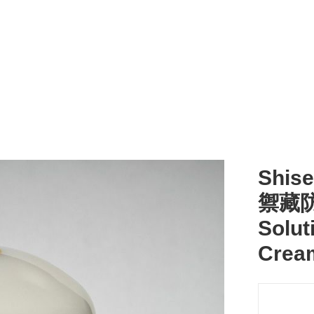
Shi
禦藏防
Solut
Cre