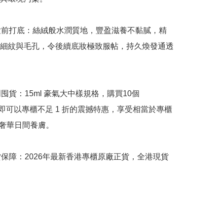
妝前打底：絲絨般水潤質地，豐盈滋養不黏膩，精
細紋與毛孔，令後續底妝極致服帖，持久煥發通透
明囤貨：15ml 豪氣大中樣規格，購買10個
l）即可以專櫃不足 1 折的震撼特惠，享受相當於專櫃 
的奢華日間養膚。

貨保障：2026年最新香港專櫃原廠正貨，全港現貨