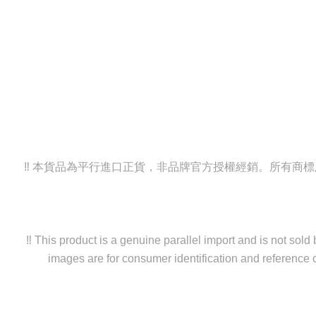
‼️ 本貨品為平行進口正貨，非品牌官方授權經銷。所有
‼️ This product is a genuine parallel import and is not sol
images are for consumer identification and reference o