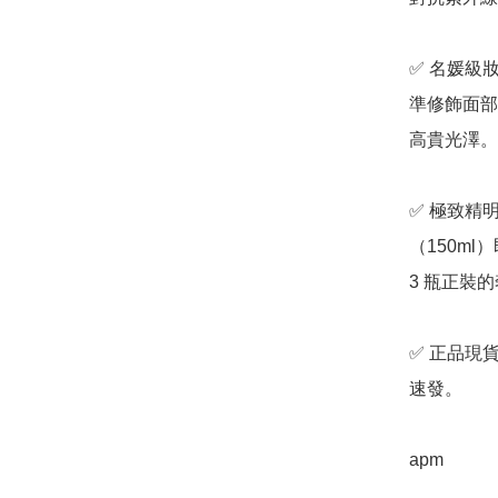
✅ 名媛級
準修飾面部
高貴光澤。

✅ 極致精
（150m
3 瓶正裝
✅ 正品現
速發。

apm 