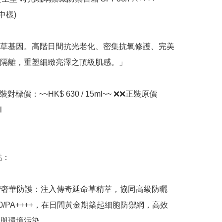
中樣)

草基因。高階日間抗光老化、密集抗氧修護、完美
隔離，重塑細緻亮澤之頂級肌感。」

裝對標價：~~HK$ 630 / 15ml~~ ❌❌正裝原價


：

階奢華防護：注入傳奇延命草精萃，協同高級防曬
30/PA++++，在日間黃金期築起細胞防禦網，高效
與環境污染。
