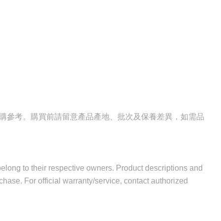
選購參考。購買前請留意產品產地、批次及保養差異，如需品
 belong to their respective owners. Product descriptions and
hase. For official warranty/service, contact authorized