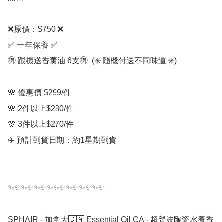
❌原價：$750 ❌

✅ 一年保養 ✅

🉐 跟機送香薰油 6支🉐  (✳️ 隨機付送不同味道 ✳️)

🌸 優惠價 $299/件  

🌸 2件以上$280/件

🌸 3件以上$270/件

✈️ 預計到貨日期：約1星期到貨

✨✨✨✨✨✨✨✨✨✨✨✨✨✨✨

SPHAIR - 加拿大🇨🇦 Essential Oil CA - 超聲波陶瓷水養香