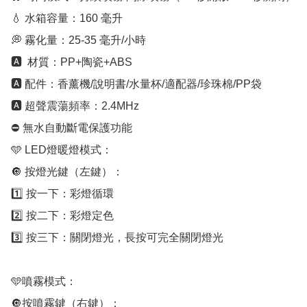
💧 水箱容量：160 毫升

💭 霧化量：25-35 毫升/小時

🅰️  材質：PP+陶瓷+ABS

🅰️ 配件：香薰機/說明書/水量杯/適配器/珍珠棉/PP袋

🅰️ 超聲震蕩頻率：2.4MHz

⛔ 無水自動斷電保護功能

🩵 LED燈暖燈模式：

🔘 按燈光鍵（左鍵）：

1️⃣ 按一下：彩燈循環

2️⃣ 按二下：彩燈定色

3️⃣ 按三下：關閉燈光，長按可完全關閉燈光

🩵噴霧模式：

🔘按噴霧鍵（右鍵）：
