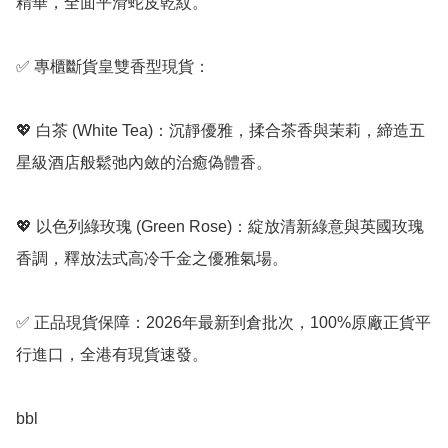
精華，全面平滑蛇皮乾紋。

✅ 專櫃斷貨皇雙香型現貨：

💖 白茶 (White Tea)：沉靜優雅，揉合茶香與茉莉，締造五
星級酒店般鬆弛內斂的治癒偽體香。

💖 以色列綠玫瑰 (Green Rose)：綻放清新綠意與英國玫瑰
香調，釋放法式高冷千金之優雅氣場。

✅ 正品現貨保障：2026年最新到倉批次，100%原廠正貨平
行進口，全港有現貨速發。

bbl 