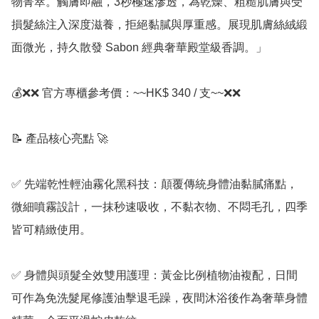
物菁萃。觸膚即融，3秒極速滲透，為乾燥、粗糙肌膚與受
損髮絲注入深度滋養，拒絕黏膩與厚重感。展現肌膚絲絨緞
面微光，持久散發 Sabon 經典奢華殿堂級香調。」

💰❌❌ 官方專櫃參考價：~~HK$ 340 / 支~~❌❌

📝 產品核心亮點 🚀

✅ 先端乾性輕油霧化黑科技：顛覆傳統身體油黏膩痛點，
微細噴霧設計，一抹秒速吸收，不黏衣物、不悶毛孔，四季
皆可精緻使用。

✅ 身體與頭髮全效雙用護理：黃金比例植物油複配，日間
可作為免洗髮尾修護油擊退毛躁，夜間沐浴後作為奢華身體