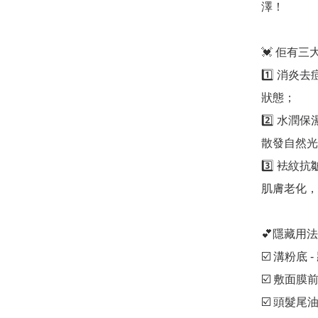
澤！

💓 佢有三大
1️⃣ 消
狀態；

2️⃣ 水
散發自然光
3️⃣ 袪
肌膚老化，
💕隱藏用法
☑️ 溝粉底 -
☑️ 敷面膜前
☑️ 頭髮尾油 