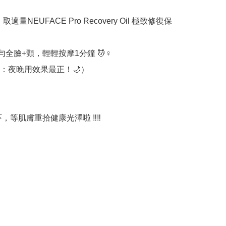
，取適量NEUFACE Pro Recovery Oil 極致修復保
搓勻全臉+頸，輕輕按摩1分鐘 💆♀️

：夜晚用效果最正！🌙）

試吓，等肌膚重拾健康光澤啦 ‼️‼️
