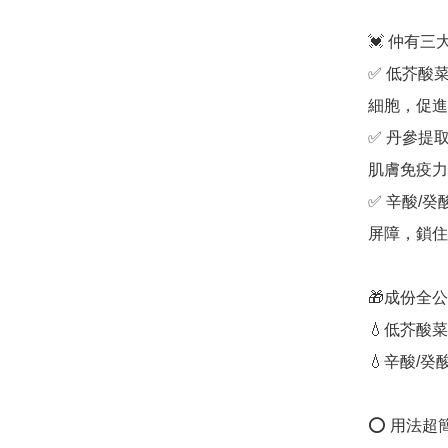
💓 仲有三
✅ 低芥酸
細胞，促進
✅ 丹參提
肌膚免疫力
✅ 辛酸/
屏障，鎖住
🎁成份全公
💧低芥酸
💧辛酸/
⭕️ 用法超簡