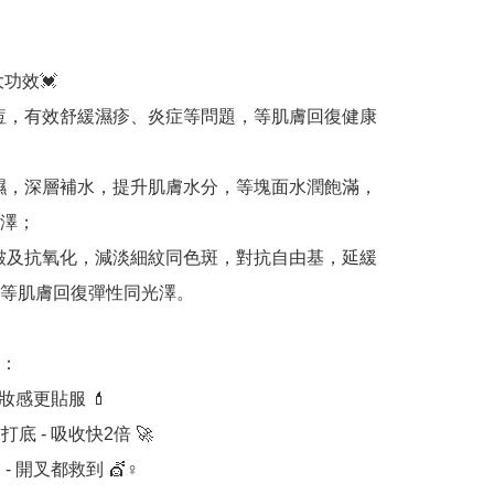
功效💓

炎去痘，有效舒緩濕疹、炎症等問題，等肌膚回復健康
潤保濕，深層補水，提升肌膚水分，等塊面水潤飽滿，
澤；

紋抗皺及抗氧化，減淡細紋同色斑，對抗自由基，延緩
等肌膚回復彈性同光澤。

：

 妝感更貼服 💄

打底 - 吸收快2倍 🚀

- 開叉都救到 💇♀️
