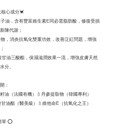
大核心成分💓

菜子油，含有豐富維生素E同必需脂肪酸，修復受損
新陳代謝；

取物，消炎抗氧化雙重功效，改善泛紅問題，增強
；

癸酸甘油三酸酯，保濕滋潤效果一流，增強皮膚天然
水分。

開：

菜籽油（法國有機）💧丹參提取物（韓國專利）

癸酸甘油酯（醫美級）💧維他命E（抗氧化之王）

單 ⭕️
