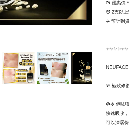
🌸 優惠價 $4
🌸 2支以上$
✈️ 預計到
✨✨✨✨✨✨
NEUFACE Pr
💯 極致
☘️🍀 
快速吸收，
可以深層保