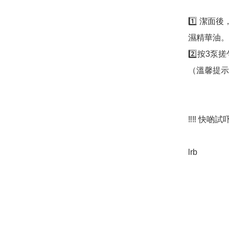
1️⃣ 潔面後
濕精華油。

2️⃣按3泵
（溫馨提示
‼️‼️ 快啲
lrb