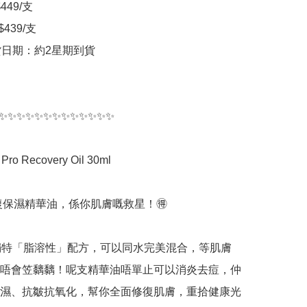
49/支  

439/支

貨日期：約2星期到貨

✨✨✨✨✨✨✨✨✨✨✨✨✨

o Recovery Oil 30ml 

修復保濕精華油，係你肌膚嘅救星！🉐

佢嘅獨特「脂溶性」配方，可以同水完美混合，等肌膚
唔會笠黐黐！呢支精華油唔單止可以消炎去痘，仲
濕、抗皺抗氧化，幫你全面修復肌膚，重拾健康光