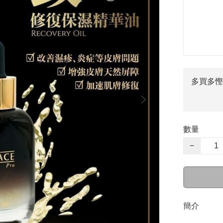
多買多慳
數量
−
簡介