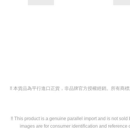
‼️ 本貨品為平行進口正貨，非品牌官方授權經銷。所有
‼️ This product is a genuine parallel import and is not sol
images are for consumer identification and reference o