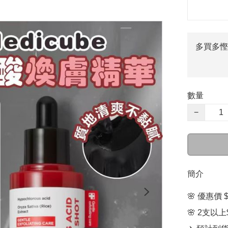
多買多慳
數量
−
簡介
🌸 優惠價 $1
🌸 2支以上$