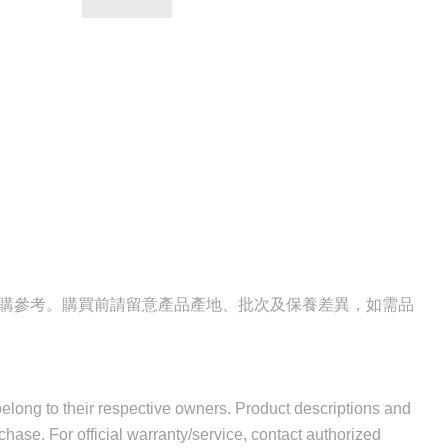
選購參考。購買前請留意產品產地、批次及保養差異，如需品
 belong to their respective owners. Product descriptions and
hase. For official warranty/service, contact authorized