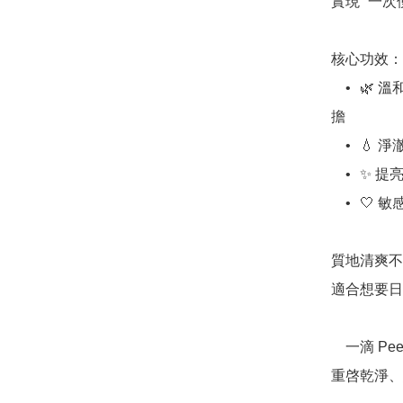
實現 “一
核心功效：

	•	🌿 溫和去角質：幫助帶走堆積角質與污垢，減少毛孔負
擔

	•	💧 淨澈調理：改善因油脂、角質引起的肌膚問題

	•	✨ 提亮膚色：搭配米萃取精華，令肌膚更通透、有光澤

	•	🤍 敏感肌可用：低刺激配方，煥膚同時兼顧修護

質地清爽不
適合想要日
	一滴 Peel Shot，

重啓乾淨、