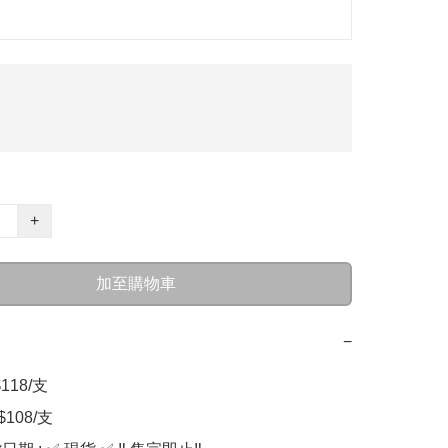
+
加至購物車
−
18/支  

108/支
