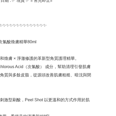
期 : ✅ 現貨 ✅ ‼️ 售完即止‼️

✨✨✨✨✨✨✨✨✨✨✨✨✨✨

e 次氯酸煥膚精華80ml

和煥膚 × 淨澈修護的革新型角質護理精華。

ochlorous Acid（次氯酸） 成分，幫助清理引發肌膚
角質與多餘皮脂，從源頭改善肌膚粗糙、暗沈與閉
激型刷酸，Peel Shot 以更溫和的方式作用於肌