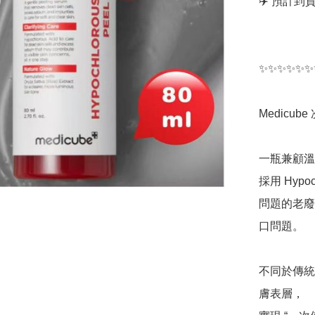
✈️ 預計到貨日
✨✨✨✨✨✨
Medicub
一瓶兼顧溫
採用 Hyp
問題的老廢
口問題。

不同於傳統刺
膚表層，
