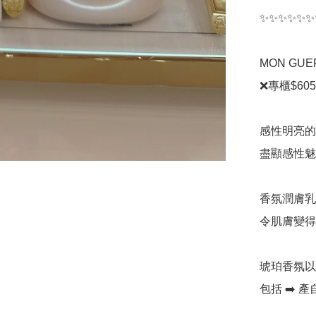
✨✨✨✨✨✨
MON GUE
❌專櫃$605
感性明亮的琥
盡顯感性魅力
香氛潤膚乳
令肌膚變得
琥珀香氛以非
包括 ➡️