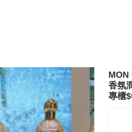
MON
香氛潤
專櫃$