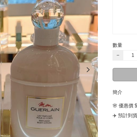
數量
−
簡介
🌸 優惠價 $
✈️ 預計到