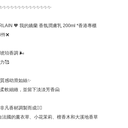
✨✨✨✨✨✨✨✨✨✨✨✨✨✨

RLAIN 🧡 我的嬌蘭 香氛潤膚乳 200ml *香港專櫃

/件❌

珀香調 🌬️

🥰

質感幼滑如絲✨

柔軟細緻，並留下淡淡芳香🤗

凡香材調製而成👍🏻

 產自法國的薰衣草、小花茉莉、檀香木和大溪地香草
