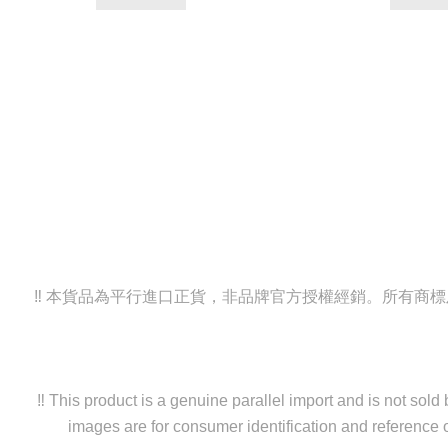
‼️ 本貨品為平行進口正貨，非品牌官方授權經銷。所有
‼️ This product is a genuine parallel import and is not sol
images are for consumer identification and reference o