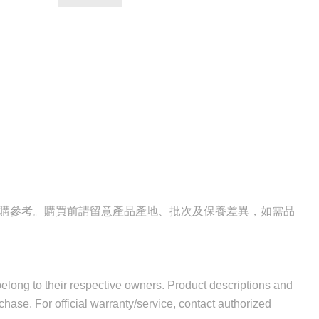
選購參考。購買前請留意產品產地、批次及保養差異，如需品
 belong to their respective owners. Product descriptions and
hase. For official warranty/service, contact authorized