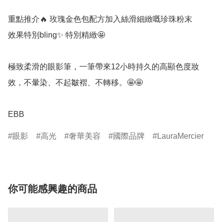
重點推介🔥 玫瑰金色包配方加入絲滑細緻嘅珍珠粉末

效果特別bling✨ 特別精緻🤩

極致柔滑的眼影筆，一筆帶來12小時持久的高顯色度妝
效，不暈染、不起皺褶、不轉移。🤩🤩

EBB
眼影
高光
奢華美容
國際品牌
LauraMercier
你可能感興趣的商品