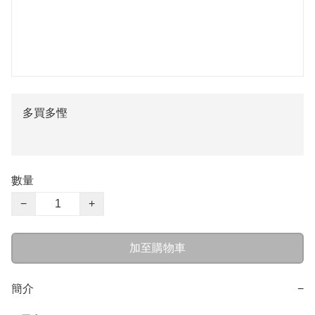
多買多慳
數量
−
+
加至購物車
簡介
−