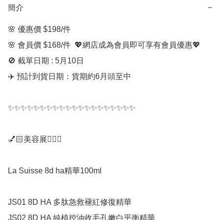
簡介
−
🌸 優惠價 $198/件

🌸 會員價 $168/件  💖網店成為會員即可享有會員優惠💖

🚫 截單日期 : 5月10日

✈️ 預計到貨日期：貨期約6月頭至中

✨✨✨✨✨✨✨✨✨✨✨✨✨✨✨✨✨✨✨✨

💅🏻美容展💆🏻‍♀️

La Suisse 8d ha精華100ml 

JS01 8D HA 多肽急救褪紅修復精華

JS02 8D HA 純植控油收毛孔嫩白平衡精華
