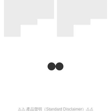
⚠️⚠️ 產品聲明（Standard Disclaimer）⚠️⚠️