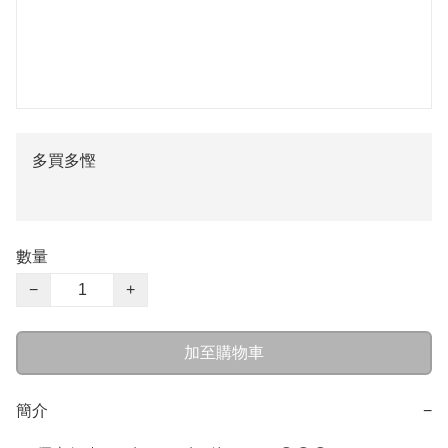
多買多慳
數量
−
+
加至購物車
簡介
−