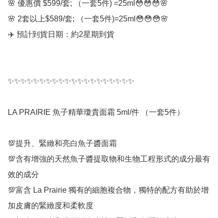
🌸 優惠價 $599/套; （一套5件) =25ml😳😳😳🌸

🌸 2套以上$589/套; （一套5件)=25ml😳😳😳🌸

✈️ 預計到貨日期：約2星期到貨

✨✨✨✨✨✨✨✨✨✨✨✨✨✨✨✨✨✨✨✨

LA PRAIRIE 魚子精華瓊貴面霜 5ml/件 （一套5件）

💯提升、緊緻和亮白魚子醬面霜

💯含有增強的天然魚子醬提取物和生物工程形式的成分最有
效的成分

💯富含 La Prairie 獨有的細胞複合物，獨特的配方有助於增
加皮膚的緊緻度和柔軟度
