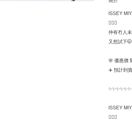
簡介
ISSEY M
🧖🏻‍♀️

仲有冇人未買過
又想試下🤭呢
🌸 優惠價 $
✈️ 預計到
✨✨✨✨✨✨
ISSEY M
🧖🏻‍♀️
