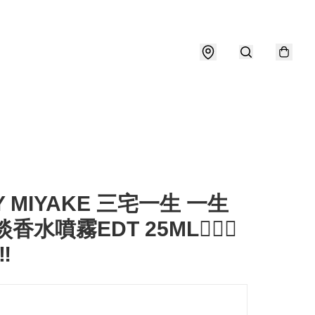
EY MIYAKE 三宅一生 一生
香水噴霧EDT 25ML🧖🏻‍♀️
️