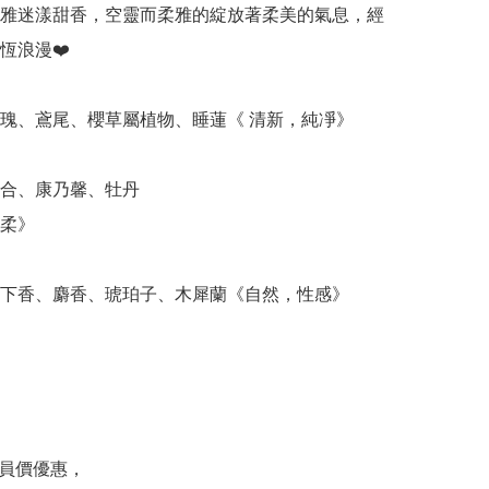
雅迷漾甜香，空靈而柔雅的綻放著柔美的氣息，經
浪漫❤️

玫瑰、鳶尾、櫻草屬植物、睡蓮《 清新，純凈》

百合、康乃馨、牡丹

柔》

月下香、麝香、琥珀子、木犀蘭《自然，性感》

會員價優惠，
