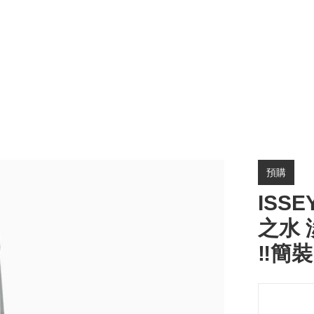
預購
ISS
之水 淡
‼️簡裝‼