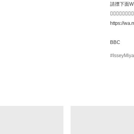
請㩒下面W
👇🏼👇🏼👇🏼
https://w
IsseyMiy