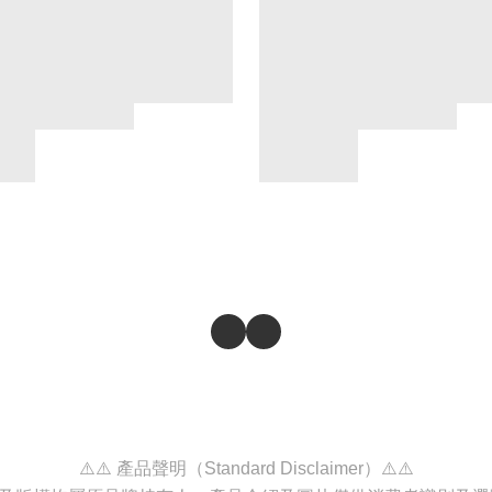
⚠️⚠️ 產品聲明（Standard Disclaimer）⚠️⚠️