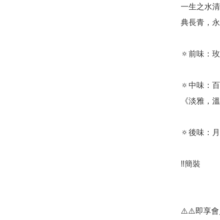
一生之水清
典長青，永恆
🔅前味：
🔅中味：
《淡雅，溫
🔅後味：
‼️簡裝

⚠️⚠️即享