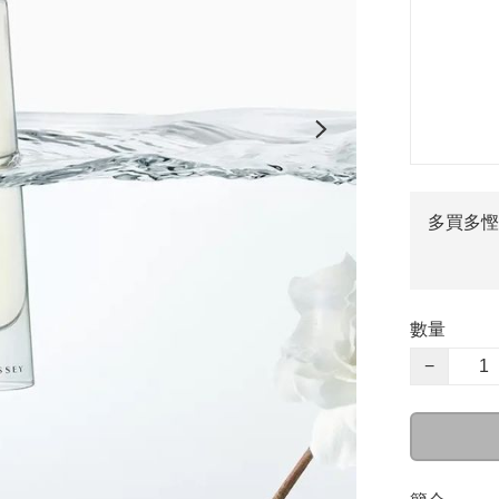
多買多慳
數量
−