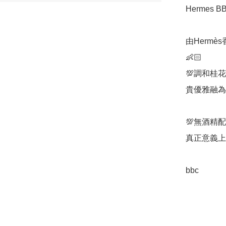
Hermes B
由Hermès
👶🏻

💯調和桂
貴優雅融為
💯無酒精
真正意義上
bbc