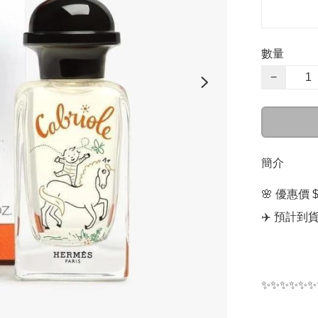
數量
−
簡介
🌸 優惠價 $
✈️ 預計到
✨✨✨✨✨✨