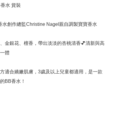
B香水 貨裝

香水創作總監Christine Nagel親自調製寶寶香水
花、金銀花、檀香，帶出淡淡的杏桃清香💕清新與高
一體

配方適合嬌嫩肌膚，3歲及以上兒童都適用，是一款
的BB香水！
