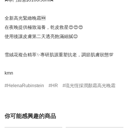
全新高光緊緻晚霜🆕

在夜晚提供極致滋養，乾皮救星😍😍😍

使用後讓皮膚第二天透亮飽滿細膩😌

雪絨花複合精萃✨專研肌源重塑抗老，調節肌膚狀態💯

kmn
HelenaRubinstein
HR
琉光恆採潤顏霜高光晚霜
你可能感興趣的商品