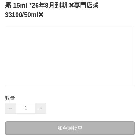
霜 15ml *26年8月到期 ❌專門店💰
$3100/50ml❌
數量
−
+
加至購物車