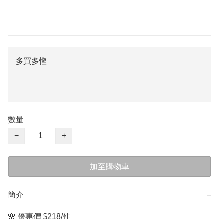
多買多慳
數量
−
+
加至購物車
簡介
−
🌸 優惠價 $218/件 
