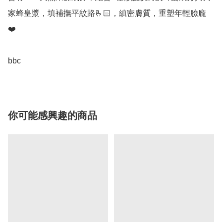
家蜂皇漿，填補撫平紋路🫰🏻，縝密膚質，重塑年輕臉龐 
❤️

bbc
你可能感興趣的商品