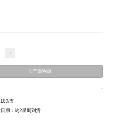
+
加至購物車
−
80/支  

貨日期：約2星期到貨
