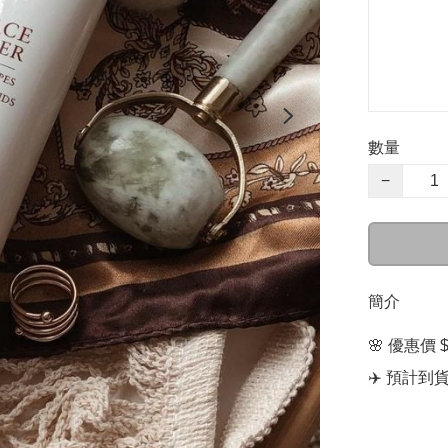
數量
−
簡介
🌸 優惠價 $1
✈️ 預計到