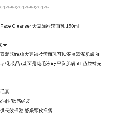
✨✨✨✨✨✨✨✨✨✨✨✨✨

oy Face Cleanser 大豆卸妝潔面乳 150ml

💔

備受喜愛既fresh大豆卸妝潔面乳可以深層清潔肌膚 並
垢/化妝品 (甚至是睫毛液)🌿平衡肌膚pH 值並補充
毛囊

/油性/敏感頭皮

提供長效保濕 舒緩頭皮搔癢
