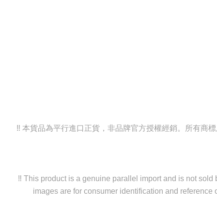
‼️ 本貨品為平行進口正貨，非品牌官方授權經銷。所有
‼️ This product is a genuine parallel import and is not sol
images are for consumer identification and reference o