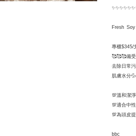
✨✨✨✨✨✨
Fresh  S
專櫃$345/支
🥰🥰🥰
去除日常污
肌膚水分💦

💯溫和潔淨
💯適合中性
💯為頭皮
bbc