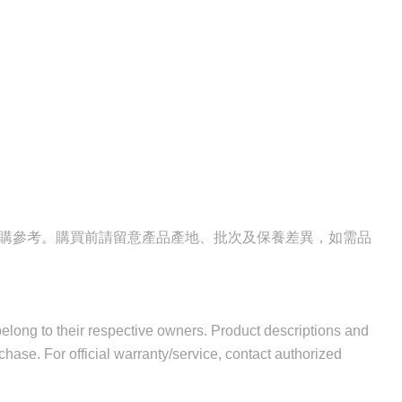
選購參考。購買前請留意產品產地、批次及保養差異，如需品
 belong to their respective owners. Product descriptions and
hase. For official warranty/service, contact authorized