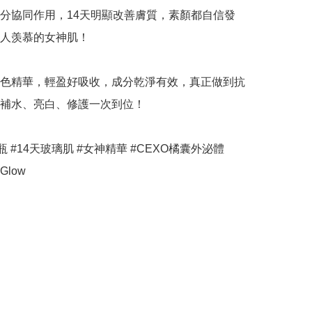
分協同作用，14天明顯改善膚質，素顏都自信發
人羡慕的女神肌！

色精華，輕盈好吸收，成分乾淨有效，真正做到抗
補水、亮白、修護一次到位！

瓶 #14天玻璃肌 #女神精華 #CEXO橘囊外泌體 
Glow
