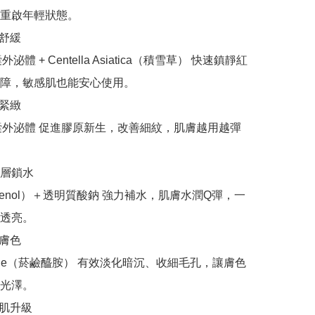
重啟年輕狀態。

舒緩

外泌體 + Centella Asiatica（積雪草） 快速鎮靜紅
障，敏感肌也能安心使用。

緊緻

橘囊外泌體 促進膠原新生，改善細紋，肌膚越用越彈
層鎖水

thenol）＋透明質酸鈉 強力補水，肌膚水潤Q彈，一
透亮。

膚色

amide（菸鹼醯胺） 有效淡化暗沉、收細毛孔，讓膚色
光澤。

肌升級
