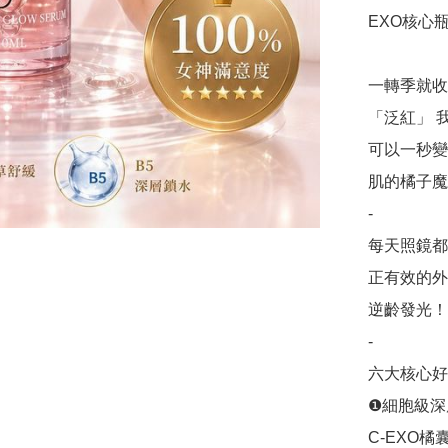
EXO核心瓶(
一轉季就收
「泛紅」 
可以一秒變仙
肌的橘子魔法
-

每天照鏡都
正有效的外
逆齡發光！

-

六大核心好
❶細胞級深
C-EXO