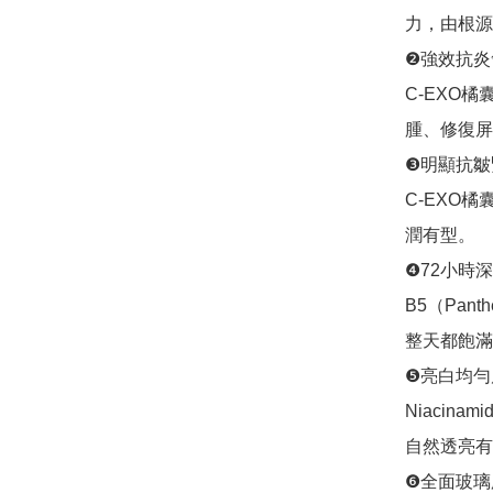
力，由根源
❷強效抗炎
C-EXO橘囊
腫、修復屏
❸明顯抗皺
C-EXO
潤有型。

❹72小時深
B5（Pan
整天都飽滿
❺亮白均勻
Niacin
自然透亮有
❻全面玻璃