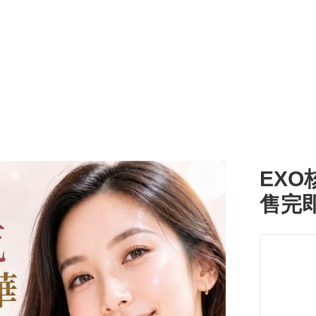
EXO核
售完即