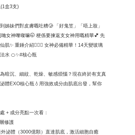
1盒3支)

到姊妹們對皮膚嘅吐糟🥲 「好鬼笠」「唔上妝」
我哋女神嚟㗎嘛🤭 梗係要揀返支女神用嘅精華💕 先
肌✨ 重錘介紹👉🏻🌟 女神必備精華！14天變玻璃
水 🍊✨#核心瓶 

為暗沉、細紋、乾燥、敏感煩惱？現在終於有支真
泌體EXO核心瓶💧用強效成分由肌底出發，幫你
處 + 成分亮點一次看：

層修護

橘囊外泌體（3000億顆）直達肌底，激活細胞自癒