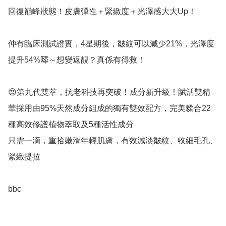
回復巔峰狀態！皮膚彈性＋緊緻度＋光澤感大大Up！

仲有臨床測試證實，4星期後，皺紋可以減少21%，光澤度
提升54%𠻹～想變返靚？真係有得救！

😍第九代雙萃，抗老科技再突破！成分新升級！賦活雙精
華採用由95%天然成分組成的獨有雙效配方，完美糅合22
種高效修護植物萃取及5種活性成分

只需一滴，重拾嫩滑年輕肌膚，有效減淡皺紋、收細毛孔、
緊緻提拉

bbc