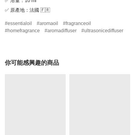
✅ 溶量：10 ml

essentialoil
aromaoil
fragranceoil
homefragrance
aromadiffuser
ultrasonicediffuser
你可能感興趣的商品