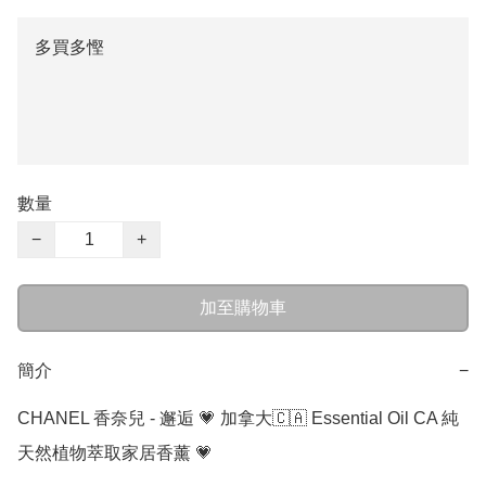
多買多慳
數量
−
+
加至購物車
簡介
−
CHANEL 香奈兒 - 邂逅 💗 加拿大🇨🇦 Essential Oil CA 純
天然植物萃取家居香薰 💗
