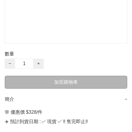
數量
−
+
加至購物車
簡介
−
🌸 優惠價 $328/件

✈️ 預計到貨日期 : ✅ 現貨 ✅ ‼️ 售完即止‼️
