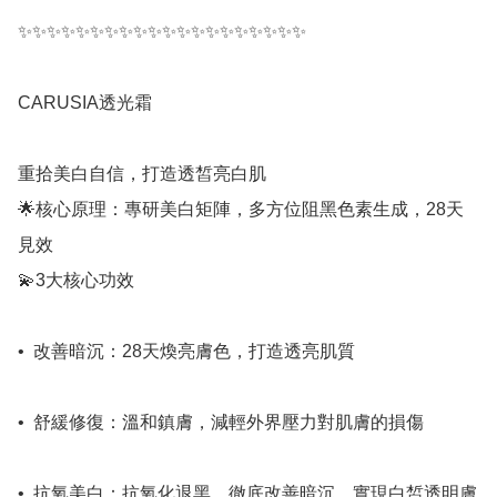
✨✨✨✨✨✨✨✨✨✨✨✨✨✨✨✨✨✨✨✨

CARUSIA透光霜 

重拾美白自信，打造透皙亮白肌

🌟核心原理：專研美白矩陣，多方位阻黑色素生成，28天
見效

💫3大核心功效

•⁠  ⁠改善暗沉：28天煥亮膚色，打造透亮肌質

•⁠  ⁠舒緩修復：溫和鎮膚，減輕外界壓力對肌膚的損傷

•⁠  ⁠抗氧美白：抗氧化退黑，徹底改善暗沉，實現白皙透明膚