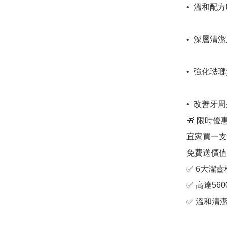
•⁠  ⁠溫
•⁠  ⁠深
•⁠  ⁠強化
•⁠  ⁠改
🎁 限時優惠
宜家買一支Ro
免費送價值
✅ 6大潔齒
✅ 高達56
✅ 溫和清