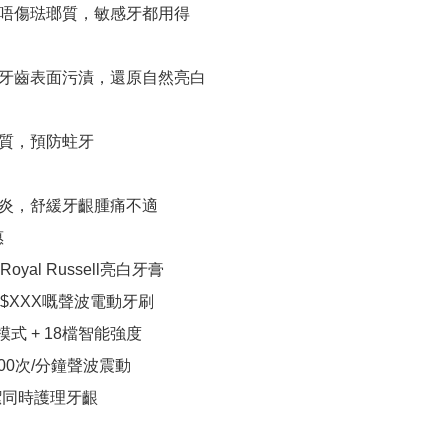
和配方唔傷琺瑯質，敏感牙都用得

層清潔牙齒表面污漬，還原自然亮白

琺瑯質，預防蛀牙

善牙周炎，舒緩牙齦腫痛不適



yal Russell亮白牙膏

$XXX嘅聲波電動牙刷

模式 + 18檔智能強度

000次/分鐘聲波震動

潔同時護理牙齦
