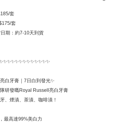
−
85/套  

175/套

貨日期：約7-10天到貨

✨✨✨✨✨✨✨✨✨✨✨✨✨

牌亮白牙膏｜7日白到發光✨

發嘅Royal Russell亮白牙膏

牙、煙漬、茶漬、咖啡漬！

效，最高達99%美白力
