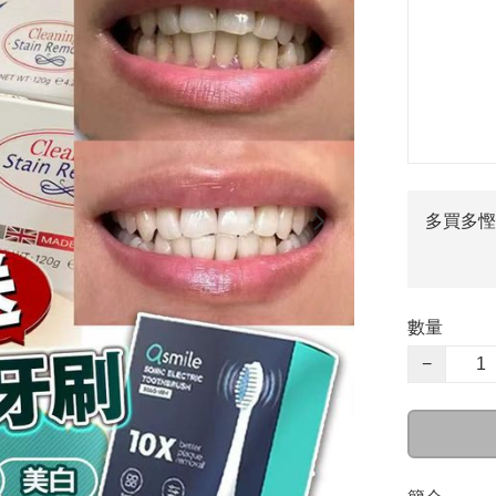
多買多慳
數量
−