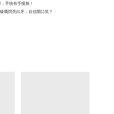
得，手快有手慢無！

級嘅閃亮白牙，自信開口笑？
