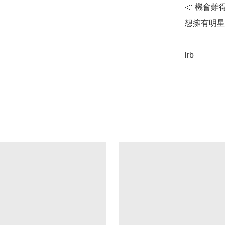
📣 機會難
想擁有明星
lrb