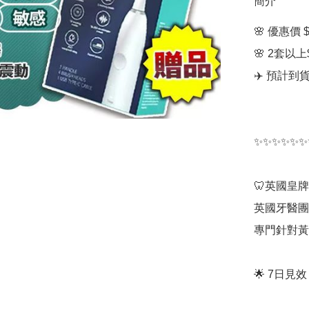
簡介
🌸 優惠價 $1
🌸 2套以上$
✈️ 預計到
✨✨✨✨✨✨
🦷英國皇
英國牙醫團隊研
專門針對黃
🌟 7日見