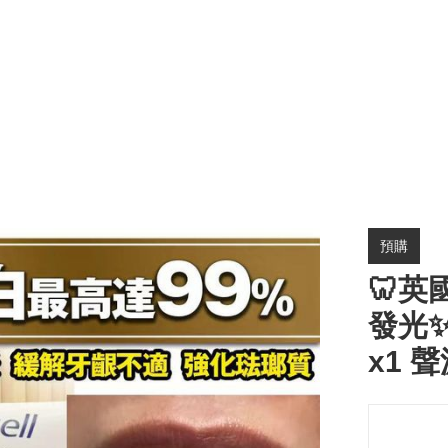
預購
🦷
發光
x1 