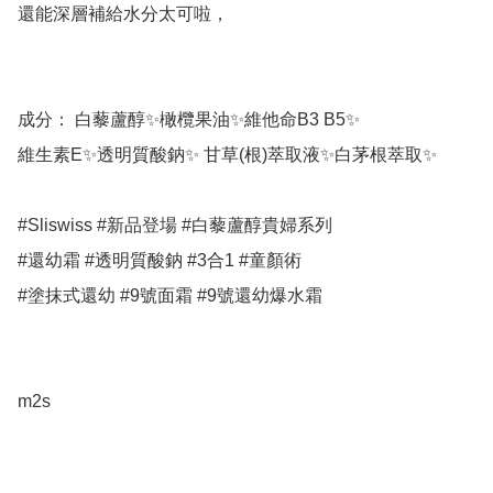
還能深層補給水分太可啦，

成分： 白藜蘆醇✨橄欖果油✨維他命B3 B5✨

維生素E✨透明質酸鈉✨ 甘草(根)萃取液✨白茅根萃取✨

#Sliswiss #新品登場 #白藜蘆醇貴婦系列 

#還幼霜 #透明質酸鈉 #3合1 #童顏術 

#塗抹式還幼 #9號面霜 #9號還幼爆水霜

m2s