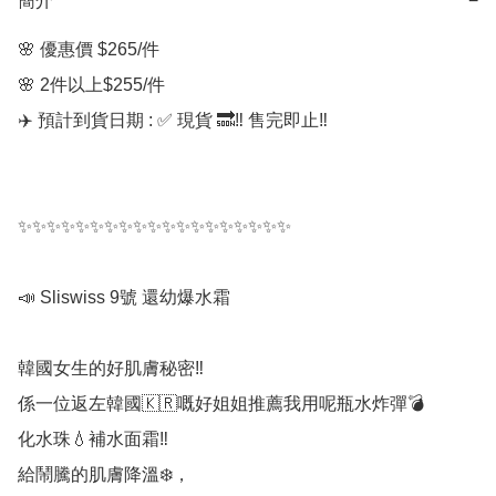
簡介
−
🌸 優惠價 $265/件  

🌸 2件以上$255/件

✈️ 預計到貨日期 : ✅ 現貨 🔜‼️ 售完即止‼️

✨✨✨✨✨✨✨✨✨✨✨✨✨✨✨✨✨✨✨

📣 Sliswiss 9號 還幼爆水霜

韓國女生的好肌膚秘密‼️

係一位返左韓國🇰🇷嘅好姐姐推薦我用呢瓶水炸彈💣

化水珠💧補水面霜‼️

給鬧騰的肌膚降溫❄️，
