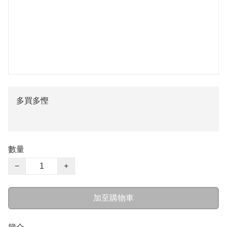
多買多慳
數量
−
+
加至購物車