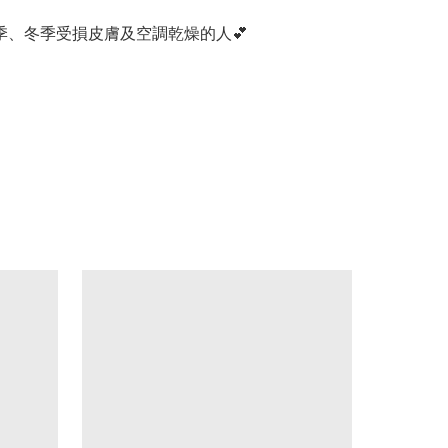
合夏季、冬季受損皮膚及空調乾燥的人💕
