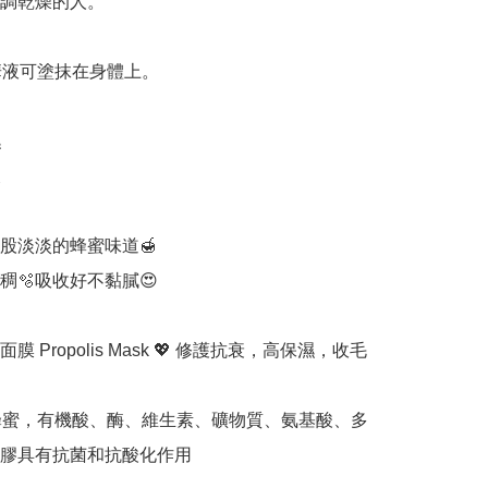
調乾燥的人。

華液可塗抹在身體上。





股淡淡的蜂蜜味道🍯

🫧吸收好不黏膩😍

膜 Propolis Mask 💖 修護抗衰，高保濕，收毛
%蜂蜜，有機酸、酶、維生素、礦物質、氨基酸、多
膠具有抗菌和抗酸化作用
