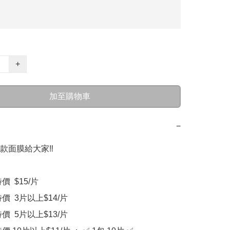
+
加至購物車
−
面膜給大家‼️

價  $15/片

特價  3片以上$14/片

特價  5片以上$13/片
