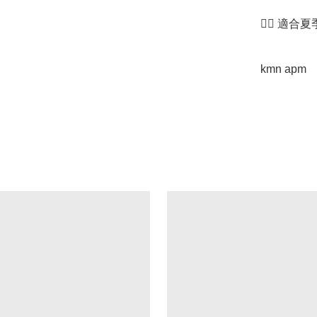
👉🏻 適
kmn apm