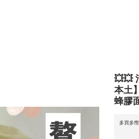
💥
本土】
蜂膠面
多買多慳