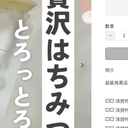
數量
−
簡介
超級推薦這款
💥💥 清貨特
💥💥 清貨
💥💥 清貨