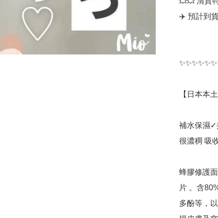
💥💥 清貨特
✈️ 預計到貨日
✨✨✨✨✨✨
【日本本土】
補水保濕✓
很濃稠 吸
蜂膠修護面膜
片 。含8
多酚等，以