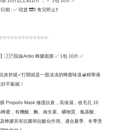
價 10片以上$11/片 ； ✅ 1包 10片 ✅ 

期 : ✅ 現貨 🔜‼️ 售完即止‼️

✨✨✨✨✨✨✨✨✨✨✨✨✨

🇵院線Antio 蜂膠面膜 ✅ 1包 10片 ✅ 

抗炎舒緩✓打開就是一股淡淡的蜂蜜味道🍯精華液
收好不黏膩！

 Propolis Mask 修護抗衰，高保濕，收毛孔 10
0%蜂蜜，有機酸、酶、維生素、礦物質、氨基酸、
及蜂膠具有抗菌和抗酸化作用。適合夏季、冬季受