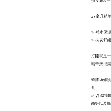
損皮膚及空
27毫升精
✨ 補水保濕
✨ 抗炎舒緩
打開就是一
精華液很濃稠
蜂膠🍯修護面
孔

✅ 含80
酚等以及蜂