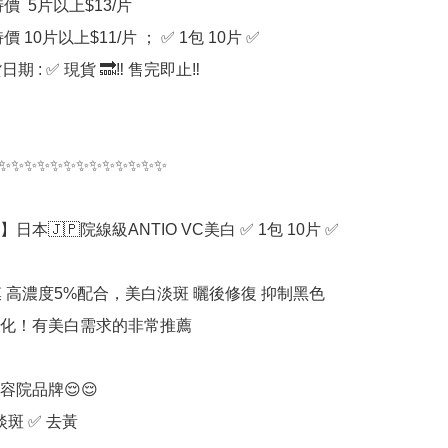
特價  5片以上$13/片

價 10片以上$11/片 ； ✅ 1包 10片 ✅ 

期 : ✅ 現貨 🔜‼️ 售完即止‼️

✨✨✨✨✨✨✨✨✨✨✨✨✨

本🇯🇵院線級ANTIO VC美白 ✅ 1包 10片 ✅ 

面膜 高濃度5%配合，美白淡斑 曬後修復 抑制黑色
化！有美白需求的非常推薦

院品牌😌😌

淡斑 ✅ 去黃
