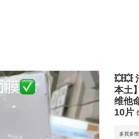
💥
本土】
维他命
10片 
多買多慳