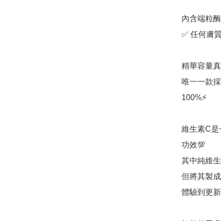
內含端粒酶
✅ 任何膚質
精華容量真
唯一一款採
100%⚡

維生素C是
功效💯

其中純維生
但將其製成
體驗到更新鮮