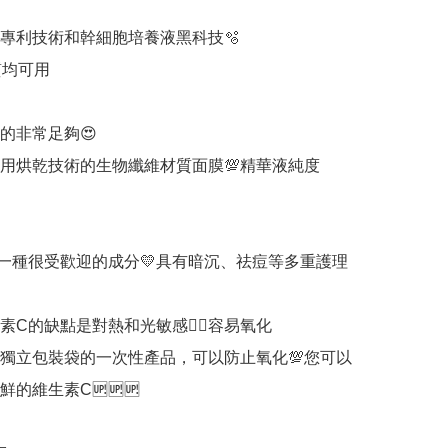
專利技術和幹細胞培養液黑科技🫧

均可用

的非常足夠😍

用烘乾技術的生物纖維材質面膜💯精華液純度
一種很受歡迎的成分💛具有暗沉、祛痘等多重護理
素C的缺點是對熱和光敏感👉🏻容易氧化

獨立包裝袋的一次性產品，可以防止氧化💯您可以
的維生素C🆙🆙🆙
