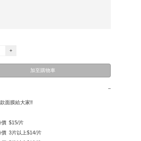
+
加至購物車
−
面膜給大家‼️

價  $15/片

特價  3片以上$14/片
