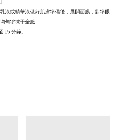


乳液或精華液做好肌膚準備後，展開面膜，對準眼
均勻塗抹于全臉

至 15 分鐘。
