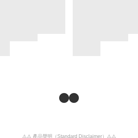
⚠️⚠️ 產品聲明（Standard Disclaimer）⚠️⚠️