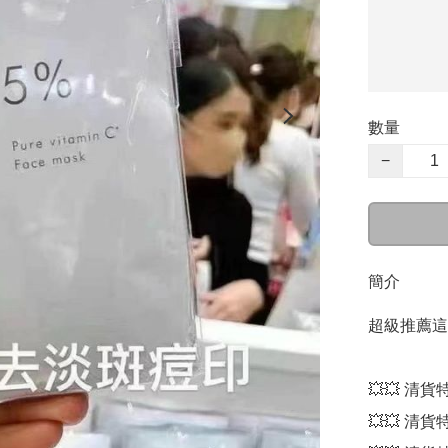
數量
−
簡介
超級推薦這款
💥💥 清貨特
💥💥 清貨