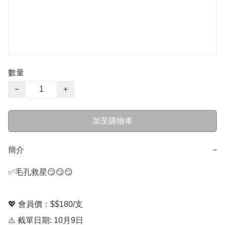
數量
−
+
加至購物車
簡介
−
✅毛孔救星😏😏😏

💖 會員價：$$180/支

⚠️ 截單日期: 10月9日
