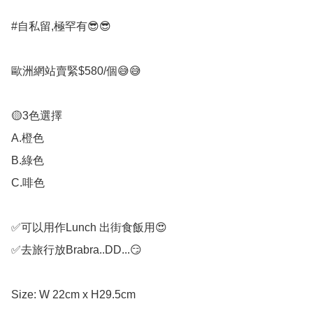
#自私留,極罕有😎😎

歐洲網站賣緊$580/個😅😅

🟡3色選擇

A.橙色

B.綠色

C.啡色

✅可以用作Lunch 出街食飯用😍

✅去旅行放Brabra..DD...😏

Size: W 22cm x H29.5cm
