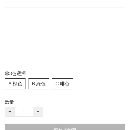
🟡3色選擇
A.橙色
B.綠色
C.啡色
數量
−
+
加至購物車