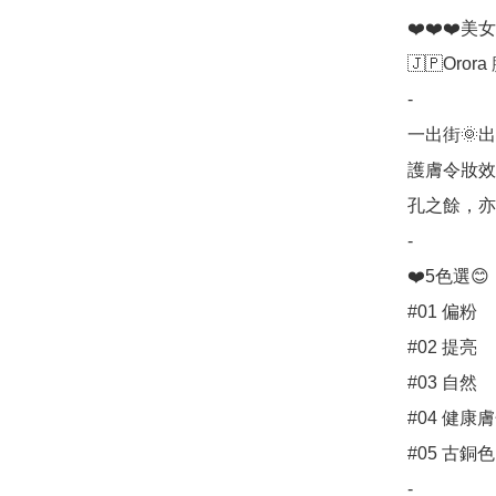
❤️❤️❤️美
🇯🇵Oror
-

一出街🌞
護膚令妝效
孔之餘，亦
-

❤️5色選😊

#01 偏粉

#02 提亮

#03 自然

#04 健康膚
#05 古銅色

-
