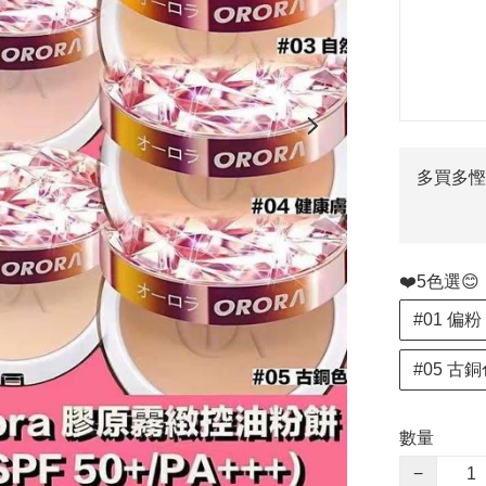
多買多慳
❤️5色選😊
#01 偏粉
#05 古
數量
−