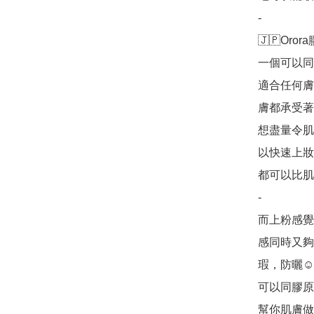
-

🇯🇵Oror
一個可以同
適合任何膚
膚都承受著
想盡量令肌
以快速上妝
都可以比肌
-

而上粉感覺
感同時又夠
瑕，防曬☺️
可以同膠原
幫你肌膚做