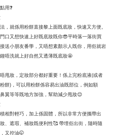
點用❓



法，就係用粉餅直接黎上面既底妝，快速又方便。
門口又想快速上好既底妝既你😎平時落一落街買
接送小朋友番學，又唔想素顏示人既你，用佢就岩
分鐘唔洗就上好自然又透薄既底妝🤩

唔甩妝，定妝部分都好重要！係上完粉底液(或者
粉餅)，可以用粉餅係容易出油既部位，例如額
鼻翼等等既地方加強，幫助減少甩妝😌



積相對輕巧，加上係固體，所以非常方便攜帶出
妝、遮瑕、補妝既便利性🥰 帶埋佢出街，隨時隨
又控油🤭
