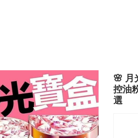
🌸 
控油粉餅
選