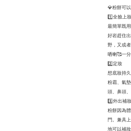
💎粉餅可以
1️⃣全臉上妝
最簡單既用
好岩趕住出
野，又或者
哂喇🥰一
2️⃣定妝

想底妝持久
粉霜、氣墊
頭、鼻頭、
3️⃣外出補妝
粉餅因為體
門。兼具上
地可以補妝，