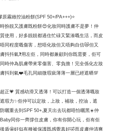
a膠原霧緻控油粉餅(SPF 50+/PA+++)⭐

時扮靚又護膚既粉餅😍化妝同時護膚不是夢！仲
質使用，好多靚靚都過住忙碌又緊湊嘅生活，而皮
唔同程度嘅傷害，想唔化妝但又唔夠自信😿但又
膚抖抖氣❓用左佢，同時都兼顧到你既需要，佢可
同時仲為肌膚帶來零傷害、零負擔！完全係化左妝
膚抖到氣❤️毛孔同細微瑕疵薄薄一層已經遮晒💯

超正💗 質感幼滑又透薄！可以打造一個透薄嘅妝
遮瑕力✨佢仲可以定妝，上妝，補妝，控油，遮
防曬重去到SPF 50+,夏天出去玩都唔怕曬黑☀️仲
Baby同你一齊撐住皮膚，你有你開心玩，佢有佢
後盾🤩好似有種被保護既感覺真好🤣而皮膚仲清爽