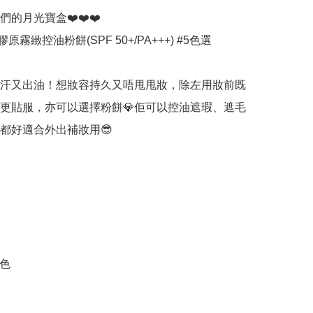
女們的月光寶盒❤️❤️❤️

a 膠原霧緻控油粉餅(SPF 50+/PA+++) #5色選

出汗又出油！想妝容持久又唔甩甩妝，除左用妝前既
更貼服，亦可以選擇粉餅💎佢可以控油遮瑕、遮毛
都好適合外出補妝用😎

色
