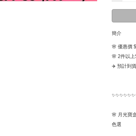
簡介
🌸 優惠價 $1
🌸 2件以上$
✈️ 預計到
✨✨✨✨✨✨
🌸 月光寶盒
色選
