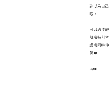
到以為自己
啲！

-

可以締造輕
肌膚特別容
護膚同時仲
呀❤️

apm