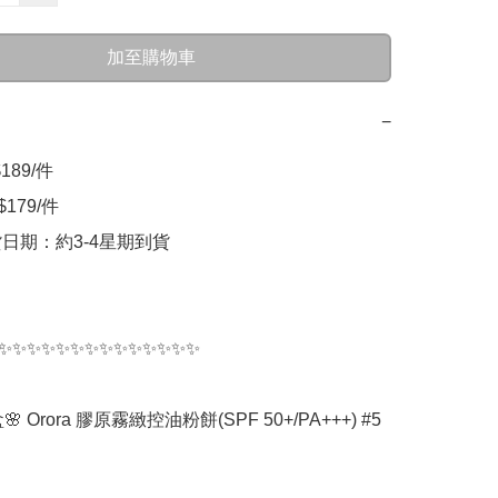
加至購物車
−
89/件 

179/件

貨日期：約3-4星期到貨

✨✨✨✨✨✨✨✨✨✨✨✨✨✨

🌸 Orora 膠原霧緻控油粉餅(SPF 50+/PA+++) #5