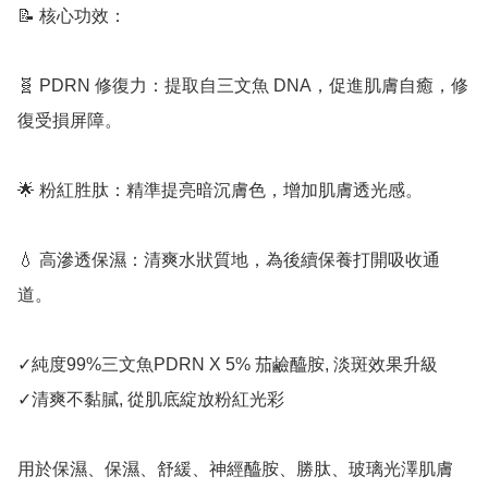
📝 核心功效：

🧬 PDRN 修復力：提取自三文魚 DNA，促進肌膚自癒，修
復受損屏障。

🌟 粉紅胜肽：精準提亮暗沉膚色，增加肌膚透光感。

💧 高滲透保濕：清爽水狀質地，為後續保養打開吸收通
道。

✓純度99%三文魚PDRN X 5% 茄鹼醯胺, 淡斑效果升級

✓清爽不黏膩, 從肌底綻放粉紅光彩

用於保濕、保濕、舒緩、神經醯胺、勝肽、玻璃光澤肌膚
