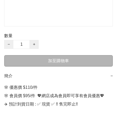
數量
−
+
加至購物車
簡介
−
🌸 優惠價 $110/件

🌸 會員價 $95/件  💖網店成為會員即可享有會員優惠💖

✈️ 預計到貨日期 : ✅ 現貨 ✅ ‼️ 售完即止‼️
