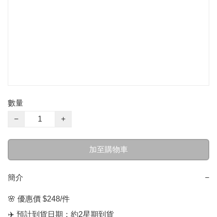
數量
−
+
加至購物車
簡介
−
🌸 優惠價 $248/件

✈️ 預計到貨日期：約2星期到貨
