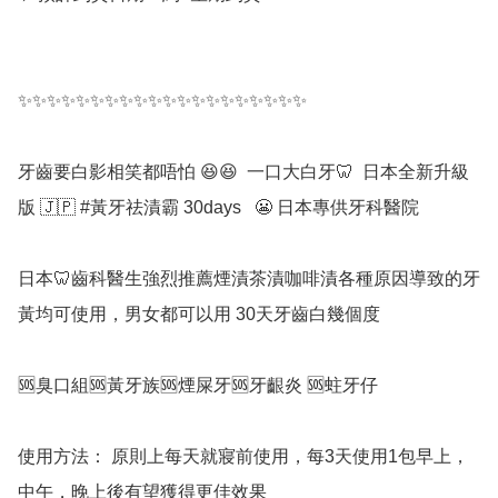
✨✨✨✨✨✨✨✨✨✨✨✨✨✨✨✨✨✨✨✨

牙齒要白影相笑都唔怕 😆😆  一口大白牙🦷  日本全新升級
版 🇯🇵 #黃牙祛漬霸 30days   😬 日本專供牙科醫院 

日本🦷齒科醫生強烈推薦煙漬茶漬咖啡漬各種原因導致的牙
黃均可使用，男女都可以用 30天牙齒白幾個度 

🆘臭口組🆘黃牙族🆘煙屎牙🆘牙齦炎 🆘蛀牙仔 

使用方法： 原則上每天就寢前使用，每3天使用1包早上，
中午，晚上後有望獲得更佳效果
