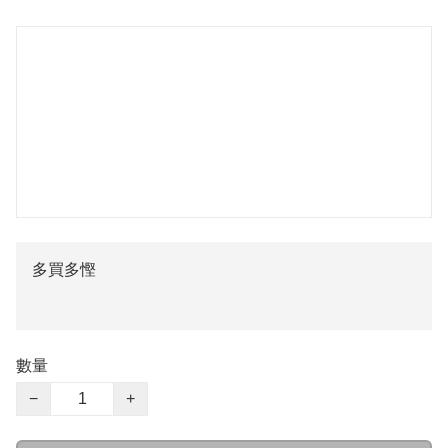
多買多慳
數量
−
+