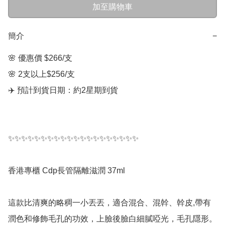
加至購物車
簡介
−
🌸 優惠價 $266/支  

🌸 2支以上$256/支

✈️ 預計到貨日期：約2星期到貨

✨✨✨✨✨✨✨✨✨✨✨✨✨✨✨✨✨✨✨✨

香港專櫃 Cdp長管隔離滋潤 37ml

這款比清爽的略稠一小丟丟，適合混合、混幹、幹皮,帶有
潤色和修飾毛孔的功效，上臉後臉白細膩啞光，毛孔隱形。