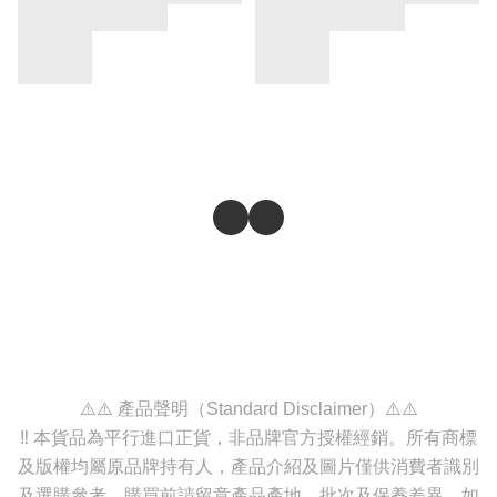
⚠️⚠️ 產品聲明（Standard Disclaimer）⚠️⚠️
‼️ 本貨品為平行進口正貨，非品牌官方授權經銷。所有商標
及版權均屬原品牌持有人，產品介紹及圖片僅供消費者識別
及選購參考。購買前請留意產品產地、批次及保養差異，如