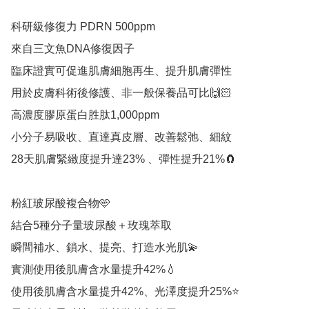
科研級修復力 PDRN 500ppm

來自三文魚DNA修復因子

臨床證實可促進肌膚細胞再生、提升肌膚彈性

用於皮膚科術後修護、非一般保養品可比🙌🏻

高濃度膠原蛋白胜肽1,000ppm

小分子易吸收、直達真皮層、改善鬆弛、細紋

28天肌膚緊緻度提升達23% 、彈性提升21%🧲

粉紅玻尿酸複合物🩵

結合5種分子量玻尿酸＋玫瑰萃取

瞬間補水、鎖水、提亮、打造水光肌💫

實測使用後肌膚含水量提升42%💧

使用後肌膚含水量提升42%、光澤度提升25%⭐️
