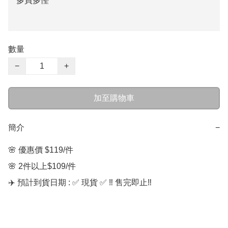
多買多慳
數量
−
+
加至購物車
簡介
−
🌸 優惠價 $119/件  

🌸 2件以上$109/件

✈️ 預計到貨日期 : ✅ 現貨 ✅ ‼️ 售完即止‼️
