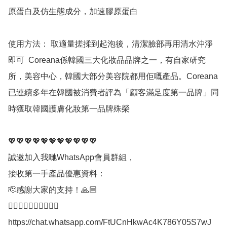
原蛋白及仿生態成分，加速膠原蛋白  

使用方法： 取適量搓揉到起泡後，清潔臉部再用清水沖淨
即可  Coreana係韓國三大化妝品品牌之一，有自家研究
所，美容中心，韓國大部分美容院都用佢嘅產品。Coreana 
已連續多年在韓國被消費者評為「顧客滿足度第一品牌」同
時獲取韓國護膚化妝第一品牌殊榮

💖💖💖💖💖💖💖💖💖💖💖

誠邀加入我哋WhatsApp會員群組，

接收第一手產品優惠資料：

🫡感謝大家的支持！🙏🏼

👇🏼👇🏼👇🏼👇🏼👇🏼

https://chat.whatsapp.com/FtUCnHkwAc4K786Y05S7wJ
