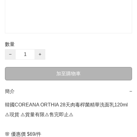
數量
−
+
加至購物車
簡介
−
韓國COREANA ORTHIA 28天肉毒桿菌精華洗面乳120ml  

⚠️現貨 ⚠️貨量有限⚠️售完即止⚠️

🌸 優惠價 $69/件
