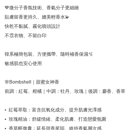
💙微分子香氛技術、香氣分子更細緻

貼膚留香更持久、媲美輕香水💫

快乾不黏膩、霧化噴頭設計

不霑衣物、不留白印

韓系極簡包裝、方便攜帶、隨時補香保濕🫧

敏感肌也安心使用

🌸Bombshell｜甜蜜女神香

前調：紅莓、柑橘｜中調：牡丹、玫瑰｜後調：麝香、香草

•⁠  ⁠紅莓萃取：富含抗氧化成分、提升肌膚光澤感

•⁠  ⁠玫瑰精油：舒緩情緒、柔化肌膚、打造戀愛氛圍

•⁠  ⁠香草醛微囊：延長甜香尾韻、維持香氣層次感
