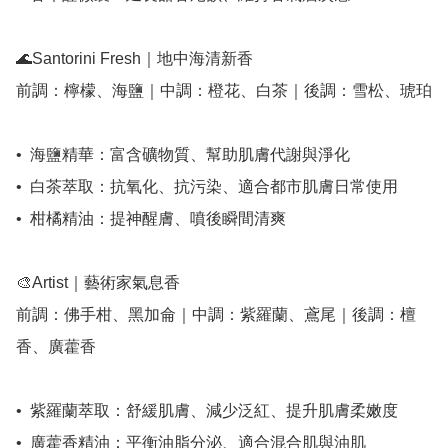
🌊Santorini Fresh｜地中海清新香

前調：檸檬、海鹽｜中調：橙花、白茶｜後調：雪松、琥珀

•⁠  ⁠海鹽精華：富含礦物質、幫助肌膚代謝與淨化

•⁠  ⁠白茶萃取：抗氧化、抗污染、適合都市肌膚日常使用

•⁠  ⁠柑橘精油：提神醒膚、噴後瞬間清爽

🎨Artist｜藝術家氣息香

前調：佛手柑、黑加侖｜中調：紫羅蘭、鳶尾｜後調：檀
香、廣藿香

•⁠  ⁠紫羅蘭萃取：舒緩肌膚、減少泛紅、提升肌膚柔嫩度

•⁠  ⁠廣藿香精油：平衡油脂分泌、適合混合肌與油肌
