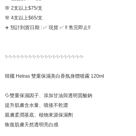
🌸 2支以上$75/支

🌸 4支以上$65/支

✈️ 預計到貨日期 : ✅ 現貨 ✅ ‼️ 售完即止‼️

✨✨✨✨✨✨✨✨✨✨✨✨✨✨✨✨✨✨✨✨

韓國 Hetras 雙重保濕美白香氛身體噴霧 120ml

💦雙重保濕因子、添加甘油與透明質酸鈉

提升肌膚含水量、噴後不乾澀

親膚柔潤基底、植物來源保濕劑

恢復肌膚天然透明亮白感
