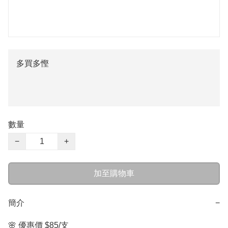
多買多慳
數量
−
+
加至購物車
簡介
−
🌸 優惠價 $85/支  
