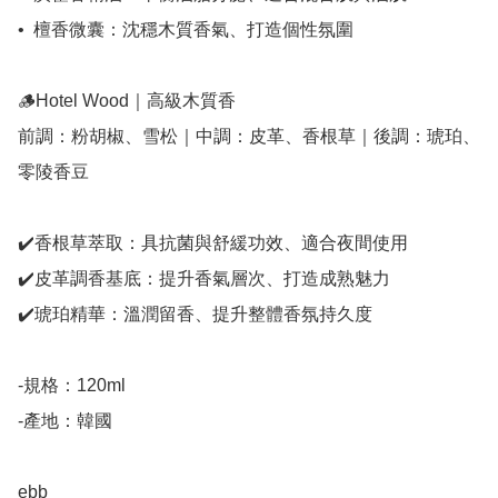
•⁠  ⁠檀香微囊：沈穩木質香氣、打造個性氛圍

🪵Hotel Wood｜高級木質香

前調：粉胡椒、雪松｜中調：皮革、香根草｜後調：琥珀、
零陵香豆

✔️香根草萃取：具抗菌與舒緩功效、適合夜間使用

✔️皮革調香基底：提升香氣層次、打造成熟魅力

✔️琥珀精華：溫潤留香、提升整體香氛持久度

-規格：120ml

-產地：韓國

ebb