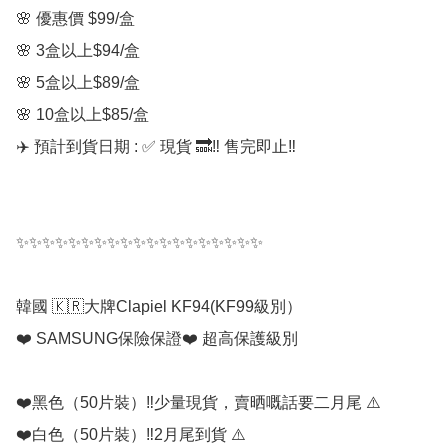
🌸 優惠價 $99/盒  

🌸 3盒以上$94/盒

🌸 5盒以上$89/盒

🌸 10盒以上$85/盒

✈️ 預計到貨日期 : ✅ 現貨 🔜‼️ 售完即止‼️

✨✨✨✨✨✨✨✨✨✨✨✨✨✨✨✨✨✨✨

韓國 🇰🇷大牌Clapiel KF94(KF99級別）

❤️ SAMSUNG保險保證❤️ 超高保護級別

❤️黑色（50片裝）‼️少量現貨，賣晒嘅話要二月尾 ⚠️

❤️白色（50片裝）‼️2月尾到貨 ⚠️
