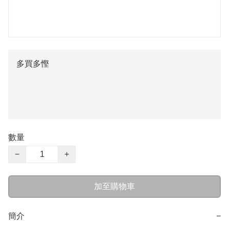
多買多慳
數量
−
+
加至購物車
簡介
−