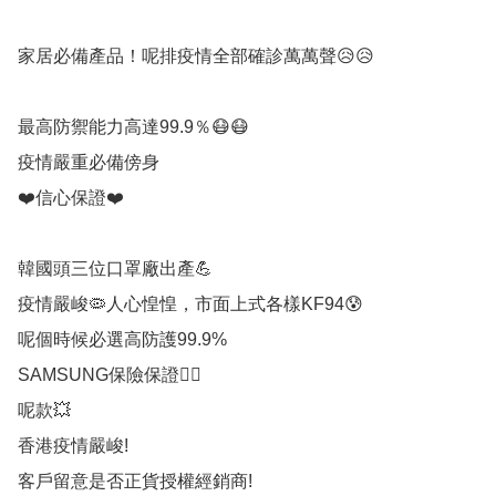
家居必備產品！呢排疫情全部確診萬萬聲😥😥

最高防禦能力高達99.9％😷😷

疫情嚴重必備傍身

❤️信心保證❤️

韓國頭三位口罩廠出產💪

疫情嚴峻🦠人心惶惶，市面上式各樣KF94😰

呢個時候必選高防護99.9%

SAMSUNG保險保證👍🏻

呢款💥

香港疫情嚴峻!

客戶留意是否正貨授權經銷商!
