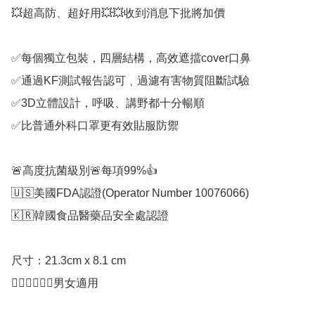
💥超高防、超好用💥💥收到消息下批將加價 

✅每個獨立包裝，四層結構，高效遮擋cover口鼻

✅通過KF測試報告認可﹑過濾有害物質阻斷試驗

✅3D立體設計，呼吸、講野都十分暢順

✅比普通外科口罩更有效貼服防禦 

🚨高度抗菌級別🚨每項99%👍

🇺🇸美國FDA認證(Operator Number 10076066)

🇰🇷韓國食品醫藥品安全處認證 

尺寸：21.3cm x 8.1 cm

🙍🏻‍♂️🙎🏻‍♀️男女適用
