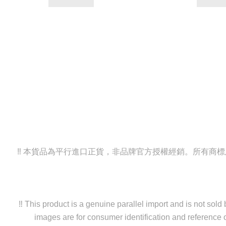
‼️ 本貨品為平行進口正貨，非品牌官方授權經銷。所有
‼️ This product is a genuine parallel import and is not sol
images are for consumer identification and reference o