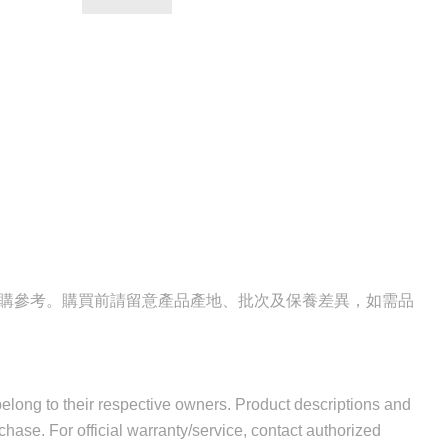
選購參考。購買前請留意產品產地、批次及保養差異，如需品
 belong to their respective owners. Product descriptions and
hase. For official warranty/service, contact authorized