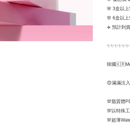
🌸 3盒以上$
🌸 6盒以上$
✈️ 預計到
✨✨✨✨✨✨
韓國🇰🇷M
😍滿滿注
💯脂質體
💯以特殊
💯超薄Wa