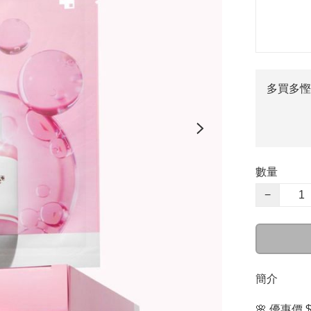
多買多慳
數量
−
簡介
🌸 優惠價 $9