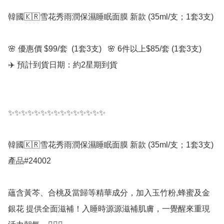
韓國🇰🇷雪花秀雨潤保濕睡眠面膜 新款 (35ml/支；1套3支)

🌸 優惠價 $99/套  (1套3支)   🌸 6件以上$85/套 (1套3支)

✈️ 預計到貨日期：約2星期到貨

✨✨✨✨✨✨✨✨✨✨✨✨✨✨✨

韓國🇰🇷雪花秀雨潤保濕睡眠面膜 新款 (35ml/支；1套3支)

產品#24002

蘊含黃芩、合桃及當歸等精華成分，加入玉竹粉,蜂蜜及金
銀花 提供全面滋補！入睡時源源滋補肌膚，一覺醒來重現