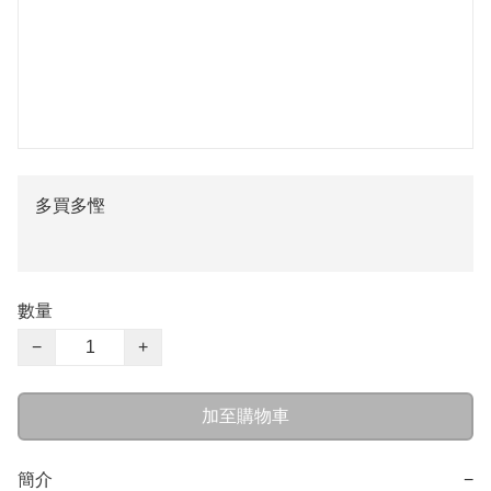
多買多慳
數量
−
+
加至購物車
簡介
−