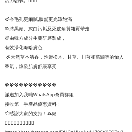
活力朝氣。💁🏻‍♀

💯令毛孔更細膩,臉蛋更光澤飽滿

💯將黑頭、灰白污垢及死皮角質雜質帶走

💯由韓方成分生藥研磨製成，

有效淨化晦暗膚色

 💯天然草本清香，匯聚松木、甘草、川芎和當歸等的怡人
香氣，煥發肌膚舒緩享受

💖💖💖💖💖💖💖💖💖💖💖

誠邀加入我哋WhatsApp會員群組，

接收第一手產品優惠資料：

🫡感謝大家的支持！🙏🏼

👇🏼👇🏼👇🏼👇🏼👇🏼
