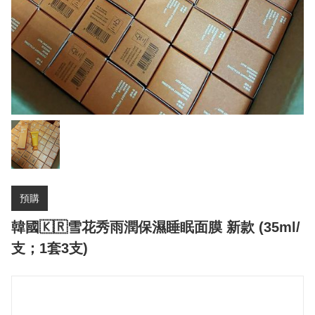
預購
韓國🇰🇷雪花秀雨潤保濕睡眠面膜 新款 (35ml/
支；1套3支)