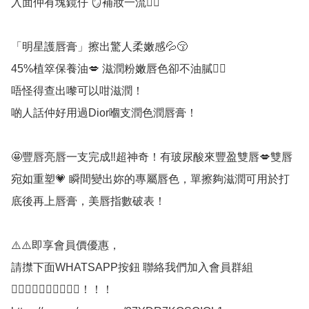
入面仲有塊鏡仔 🪞補妝一流👍🏻

「明星護唇膏」擦出驚人柔嫩感💦😚

45%植箤保養油💋 滋潤粉嫩唇色卻不油膩👍🏻

唔怪得查出嚟可以咁滋潤！

啲人話仲好用過Dior嗰支潤色潤唇膏！

🤩豐唇亮唇一支完成‼️超神奇！有玻尿酸來豐盈雙唇💋雙唇
宛如重塑💗 瞬間變出妳的專屬唇色，單擦夠滋潤可用於打
底後再上唇膏，美唇指數破表！

⚠️⚠️即享會員價優惠，

請㩒下面WHATSAPP按鈕 聯絡我們加入會員群組

👇🏼👇🏼👇🏼👇🏼👇🏼！！！
