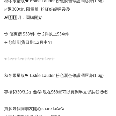
秋冬限量版🍁 Estée Lauder 粉色潤色修護潤唇膏(1.6g)

✅返300/盒, 限量版, 粉紅好靚喔🤩🤩

💓1️⃣1️⃣月：團購開始‼️‼️

🌸 優惠價 $38/件  🌸 2件以上$34/件

✈️ 預計到貨日期:12月中旬

✨✨✨✨✨✨✨✨✨✨✨✨✨✨✨

秋冬限量版🍁 Estée Lauder 粉色潤色修護潤唇膏(1.6g)

專櫃$330/3.2g  😱😱 現在$68就可以買到半支貨裝😍😍😍

買多幾個同朋友開心share la🥳🥳
