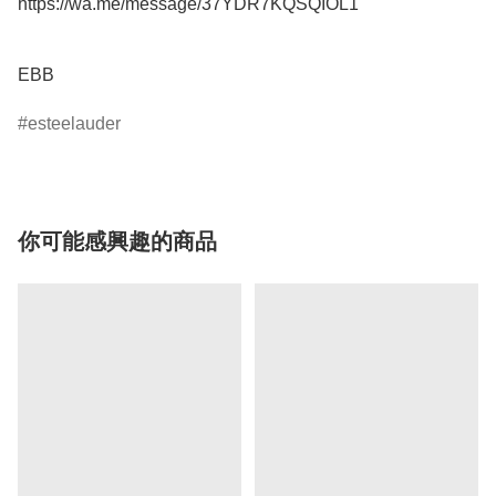
https://wa.me/message/37YDR7KQSQIOL1

EBB
esteelauder
你可能感興趣的商品