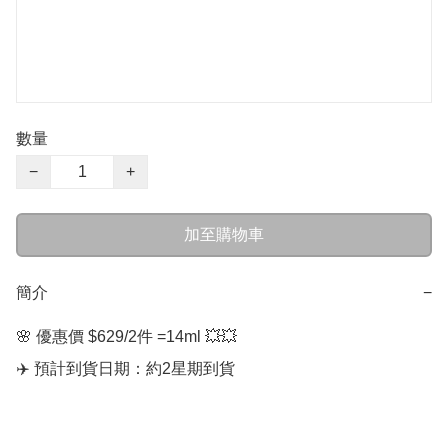
數量
−
+
加至購物車
簡介
−
🌸 優惠價 $629/2件 =14ml 💥💥

✈️ 預計到貨日期：約2星期到貨
