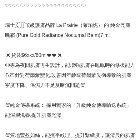
✨✨✨✨✨✨✨✨✨✨✨✨✨✨✨✨✨✨✨✨

瑞士🇨🇭頂級護膚品牌 La Prairie（萊珀妮） 的 純金亮膚
晚霜 (Pure Gold Radiance Nocturnal Balm)7 ml 

 ❌ 貨裝$6xxx/60ml💔💔 ❌

🌝專為夜間肌膚再生設計，能增強肌膚在睡眠時的修復能力

💪🏻針對荷爾蒙變化,改善因年齡或荷爾蒙失衡導致的肌膚
密度下降、保濕力不足及暗沉問題💯

💯純金傳導系統： 採用獨家的「升級純金傳導輸送系統」

能深層滋養,提升肌膚光澤

💯質地豐盈如絲，能撫平紋理、提升緊緻度，讓清晨的肌膚