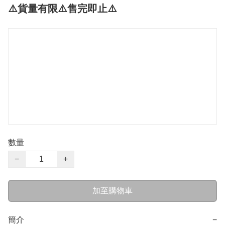
⚠️貨量有限⚠️售完即止⚠️
數量
−
+
加至購物車
簡介
−